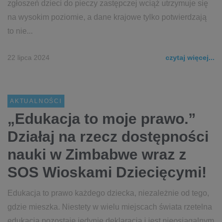
zgłoszeń dzieci do pieczy zastępczej wciąż utrzymuje się
na wysokim poziomie, a dane krajowe tylko potwierdzają
to nie...
22 lipca 2024
czytaj więcej...
AKTUALNOŚCI
„Edukacja to moje prawo.”
Działaj na rzecz dostępności
nauki w Zimbabwe wraz z
SOS Wioskami Dziecięcymi!
Edukacja to prawo każdego dziecka, niezależnie od tego,
gdzie mieszka. Niestety w wielu miejscach świata rzetelna
edukacja pozostaje jedynie deklaracją i jest nieosiągalnym