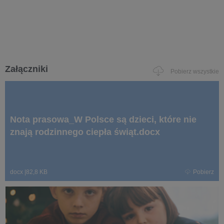
Załączniki
Pobierz wszystkie
Nota prasowa_W Polsce są dzieci, które nie
znają rodzinnego ciepła świąt.docx
docx
|
82,8 KB
Pobierz