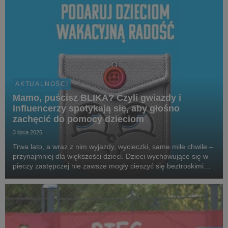
AKTUALNOŚCI
Mamo, puścisz BLIKA? Czyli gwiazdy i
influencerzy spotykają się, aby głośno
zachęcić do pomocy dzieciom
3 lipca 2026
Trwa lato, a wraz z nim wyjazdy, wycieczki, same miłe chwile –
przynajmniej dla większości dzieci. Dzieci wychowujące się w
pieczy zastępczej nie zawsze mogły cieszyć się beztroskimi
wakacjami czy kieszonkowymi. Aby wesprzeć podopiecznych
SOS Wiosek Dziecięcych, gwiazdy,...