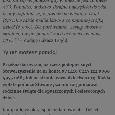
poziom 11,5%, podczas gdy w mieście jest to nieco
3%). Ponadto, ubóstwo skrajne najczęściej dotyka
osoby najmłodsze, w przedziale wieku 0-17 lat
(7,6%), a także małżeństwa z co najmniej trójką
dzieci (6,9%)). Dla porównania, zasięg ubóstwa
skrajnego w gospodarstwach bez dzieci wynosi
[1]
1,7%.
– dodaje Łukasz Łagód.
Ty też możesz pomóc!
Przekaż darowiznę na rzecz podopiecznych
Stowarzyszenia na nr konta 07 1240 6247 1111 0000
4975 0683 lub na stronie www.dziecisos.org. Każda
wpłata pomoże Stowarzyszeniu zorganizować
rodzinne święta dla opuszczonych i osieroconych
dzieci.
Kampanię wspiera spot reklamowy pt. „Dzieci,