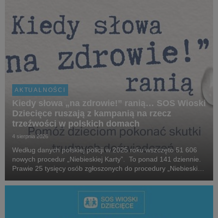
AKTUALNOŚCI
Kiedy słowa „na zdrowie!” ranią… SOS Wioski
Dziecięce ruszają z kampanią na rzecz
trzeźwości w polskich domach
4 sierpnia 2026
Według danych polskiej policji w 2025 roku wszczęto 51 606
nowych procedur „Niebieskiej Karty”. To ponad 141 dziennie.
Prawie 25 tysięcy osób zgłoszonych do procedury „Niebieskiej
Karty” w 2025 roku, które stosowały przemoc domową, była
pod wpływem alkoholu. W 2025 roku...