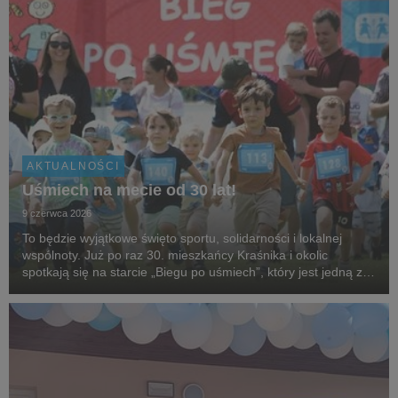
AKTUALNOŚCI
Uśmiech na mecie od 30 lat!
9 czerwca 2026
To będzie wyjątkowe święto sportu, solidarności i lokalnej
wspólnoty. Już po raz 30. mieszkańcy Kraśnika i okolic
spotkają się na starcie „Biegu po uśmiech”, który jest jedną z
najstarszych i najbardziej rozpoznawalnych inicjatyw
biegowych w regionie, organizowanej przez...