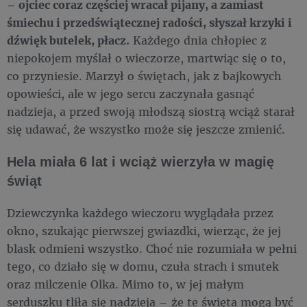
– ojciec coraz częściej wracał pijany, a zamiast
śmiechu i przedświątecznej radości, słyszał krzyki i
dźwięk butelek, płacz.
Każdego dnia chłopiec z
niepokojem myślał o wieczorze, martwiąc się o to,
co przyniesie. Marzył o świętach, jak z bajkowych
opowieści, ale w jego sercu zaczynała gasnąć
nadzieja, a przed swoją młodszą siostrą wciąż starał
się udawać, że wszystko może się jeszcze zmienić.
Hela miała 6 lat i wciąż wierzyła w magię
świąt
Dziewczynka każdego wieczoru wyglądała przez
okno, szukając pierwszej gwiazdki, wierząc, że jej
blask odmieni wszystko. Choć nie rozumiała w pełni
tego, co działo się w domu, czuła strach i smutek
oraz milczenie Olka. Mimo to, w jej małym
serduszku tliła się nadzieja – że te święta mogą być