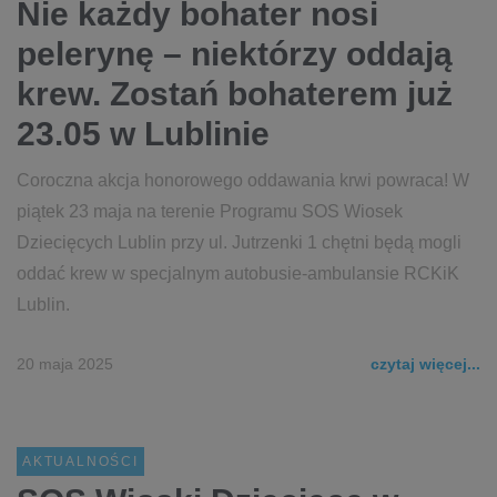
Nie każdy bohater nosi
pelerynę – niektórzy oddają
krew. Zostań bohaterem już
23.05 w Lublinie
Coroczna akcja honorowego oddawania krwi powraca! W
piątek 23 maja na terenie Programu SOS Wiosek
Dziecięcych Lublin przy ul. Jutrzenki 1 chętni będą mogli
oddać krew w specjalnym autobusie-ambulansie RCKiK
Lublin.
20 maja 2025
czytaj więcej...
AKTUALNOŚCI