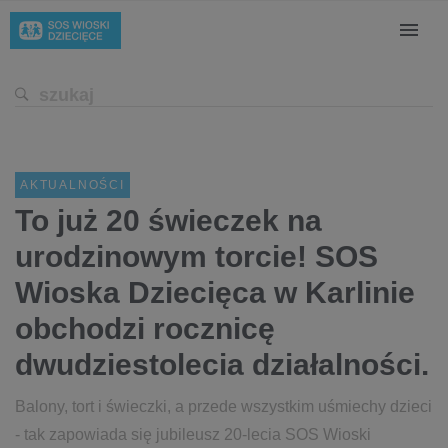
AKTUALNOŚCI
To już 20 świeczek na
urodzinowym torcie! SOS
Wioska Dziecięca w Karlinie
obchodzi rocznicę
dwudziestolecia działalności.
Balony, tort i świeczki, a przede wszystkim uśmiechy dzieci
- tak zapowiada się jubileusz 20-lecia SOS Wioski