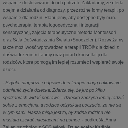
wsparcie dostosowane do ich potrzeb. Zakładamy, że oferta
obejmie działania od diagnozy, przez różne formy terapii, po
wsparcie dla rodzin. Planujemy, aby dostępne były m.in.
psychoterapia, terapia logopedyczna i integracji
sensorycznej, zajęcia terapeutyczne metodą Montessori
oraz Sala Doświadczania Świata (Snoezelen). Rozważamy
także możliwość wprowadzenia terapii TRE® dla dzieci z
doświadczeniem traumy oraz porad i konsultacji dla
rodziców, które pomogą im lepiej rozumieć i wspierać swoje
dzieci.
- Szybka diagnoza i odpowiednia terapia mogą całkowicie
odmienić życie dziecka. Zdarza się, że już po kilku
spotkaniach widać poprawę – dziecko zaczyna lepiej radzić
sobie z emocjami, a rodzice odzyskują poczucie, że nie są
w tym sami. Naszą misją jest to, by żadna rodzina nie
musiała czekać miesiącami na pomoc.
- podkreśla Anna
Zajler, psycholog z SOS Wioski Dziecięcej w Karlinie.