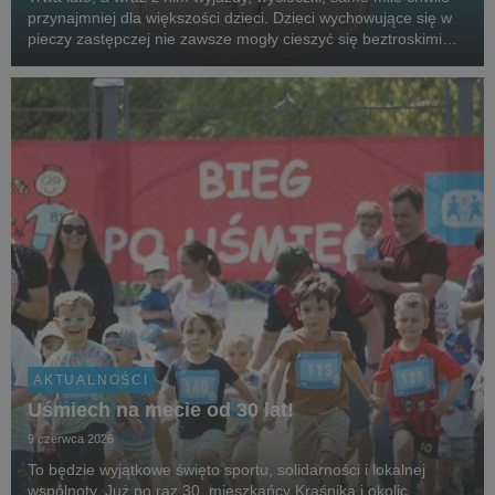
przynajmniej dla większości dzieci. Dzieci wychowujące się w
pieczy zastępczej nie zawsze mogły cieszyć się beztroskimi
wakacjami czy kieszonkowymi. Aby wesprzeć podopiecznych
SOS Wiosek Dziecięcych, gwiazdy,...
AKTUALNOŚCI
Uśmiech na mecie od 30 lat!
9 czerwca 2026
To będzie wyjątkowe święto sportu, solidarności i lokalnej
wspólnoty. Już po raz 30. mieszkańcy Kraśnika i okolic