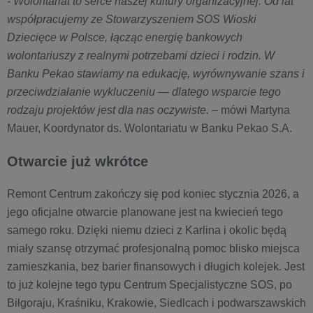
- Wolontariat to serce naszej kultury organizacyjnej. Od lat
współpracujemy ze Stowarzyszeniem SOS Wioski
Dziecięce w Polsce, łącząc energię bankowych
wolontariuszy z realnymi potrzebami dzieci i rodzin. W
Banku Pekao stawiamy na edukację, wyrównywanie szans i
przeciwdziałanie wykluczeniu — dlatego wsparcie tego
rodzaju projektów jest dla nas oczywiste.
– mówi Martyna
Mauer, Koordynator ds. Wolontariatu w Banku Pekao S.A.
Otwarcie już wkrótce
Remont Centrum zakończy się pod koniec stycznia 2026, a
jego oficjalne otwarcie planowane jest na kwiecień tego
samego roku. Dzięki niemu dzieci z Karlina i okolic będą
miały szansę otrzymać profesjonalną pomoc blisko miejsca
zamieszkania, bez barier finansowych i długich kolejek. Jest
to już kolejne tego typu Centrum Specjalistyczne SOS, po
Biłgoraju, Kraśniku, Krakowie, Siedlcach i podwarszawskich