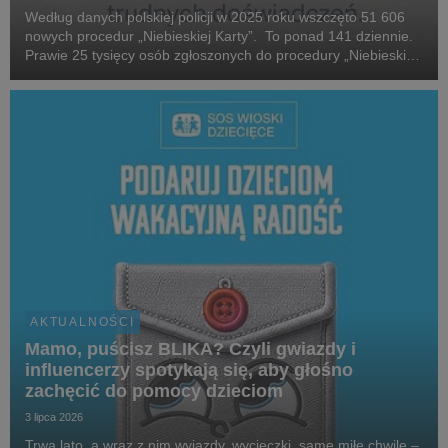
Według danych polskiej policji w 2025 roku wszczęto 51 606
nowych procedur „Niebieskiej Karty”. To ponad 141 dziennie.
Prawie 25 tysięcy osób zgłoszonych do procedury „Niebieskiej
Karty” w 2025 roku, które stosowały przemoc domową, była
pod wpływem alkoholu. W 2025 roku...
AKTUALNOŚCI
Mamo, puścisz BLIKA? Czyli gwiazdy i
influencerzy spotykają się, aby głośno
zachęcić do pomocy dzieciom
3 lipca 2026
Trwa lato, a wraz z nim wyjazdy, wycieczki, same miłe chwile –