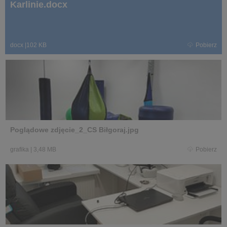
Karlinie.docx
docx
|
102 KB
Pobierz
Poglądowe zdjęcie_2_CS Biłgoraj.jpg
grafika
|
3,48 MB
Pobierz