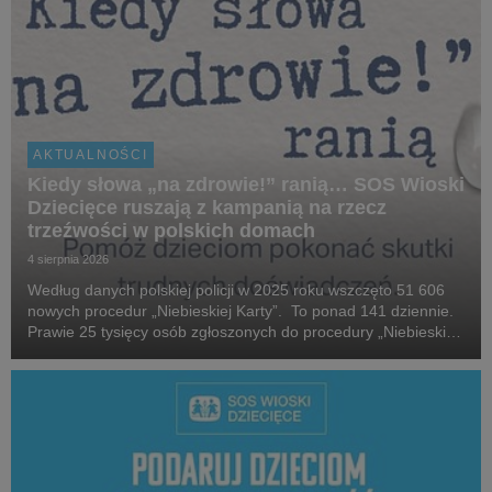
AKTUALNOŚCI
Kiedy słowa „na zdrowie!” ranią… SOS Wioski
Dziecięce ruszają z kampanią na rzecz
trzeźwości w polskich domach
4 sierpnia 2026
Według danych polskiej policji w 2025 roku wszczęto 51 606
nowych procedur „Niebieskiej Karty”. To ponad 141 dziennie.
Prawie 25 tysięcy osób zgłoszonych do procedury „Niebieskiej
Karty” w 2025 roku, które stosowały przemoc domową, była
pod wpływem alkoholu. W 2025 roku...