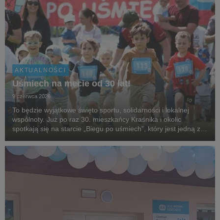
AKTUALNOŚCI
Uśmiech na mecie od 30 lat!
9 czerwca 2026
To będzie wyjątkowe święto sportu, solidarności i lokalnej
wspólnoty. Już po raz 30. mieszkańcy Kraśnika i okolic
spotkają się na starcie „Biegu po uśmiech”, który jest jedną z
najstarszych i najbardziej rozpoznawalnych inicjatyw
biegowych w regionie, organizowanej przez...