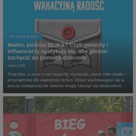
AKTUALNOŚCI
Mamo, puścisz BLIKA? Czyli gwiazdy i
influencerzy spotykają się, aby głośno
zachęcić do pomocy dzieciom
3 lipca 2026
Trwa lato, a wraz z nim wyjazdy, wycieczki, same miłe chwile –
przynajmniej dla większości dzieci. Dzieci wychowujące się w
pieczy zastępczej nie zawsze mogły cieszyć się beztroskimi
wakacjami czy kieszonkowymi. Aby wesprzeć podopiecznych
SOS Wiosek Dziecięcych, gwiazdy,...