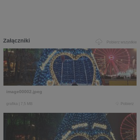
Załączniki
Pobierz wszystkie
image00002.jpeg
grafika
|
7,5 MB
Pobierz