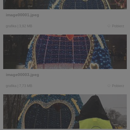
image00001.jpeg
grafika
|
3,92 MB
Pobierz
image00003.jpeg
grafika
|
7,73 MB
Pobierz