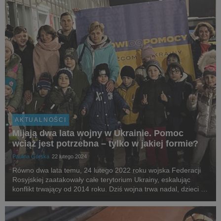
AKTUALNOŚCI
Mijają dwa lata wojny w Ukrainie. Pomoc
wciąż jest potrzebna – tylko w jakiej formie?
Paulina Górska
22 lutego 2024
Równo dwa lata temu, 24 lutego 2022 roku wojska Federacji
Rosyjskiej zaatakowały całe terytorium Ukrainy, eskalując
konflikt trwający od 2014 roku. Dziś wojna trwa nadal, dzieci z
ukraińskiej pieczy zastępczej wciąż przebywają w Polsce i dalej
potrzebują pomocy. Stowarzy...