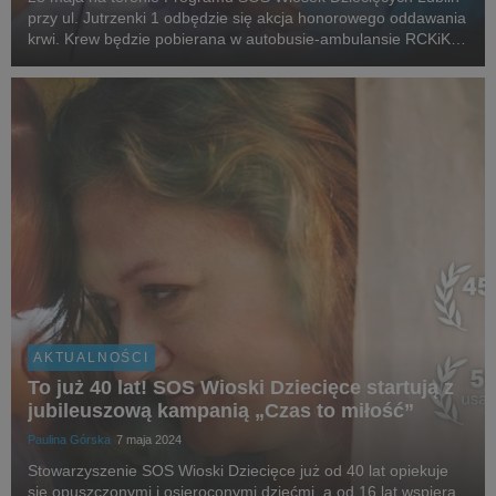
przy ul. Jutrzenki 1 odbędzie się akcja honorowego oddawania
krwi. Krew będzie pobierana w autobusie-ambulansie RCKiK
Lublin, a rejestracja krwiodawców odbędzie się w godzinach
od 9:00 do 13:00.
AKTUALNOŚCI
To już 40 lat! SOS Wioski Dziecięce startują z
jubileuszową kampanią „Czas to miłość”
Paulina Górska
7 maja 2024
Stowarzyszenie SOS Wioski Dziecięce już od 40 lat opiekuje
się opuszczonymi i osieroconymi dziećmi, a od 16 lat wspiera