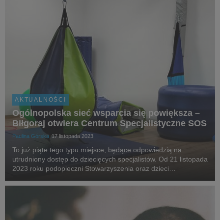
AKTUALNOŚCI
Ogólnopolska sieć wsparcia się powiększa –
Biłgoraj otwiera Centrum Specjalistyczne SOS
Paulina Górska
17 listopada 2023
To już piąte tego typu miejsce, będące odpowiedzią na
utrudniony dostęp do dziecięcych specjalistów. Od 21 listopada
2023 roku podopieczni Stowarzyszenia oraz dzieci
wychowujące się w okolicznej pieczy zastępczej będą miały
szybki i bezpośredni dostęp do diagnostyki oraz...