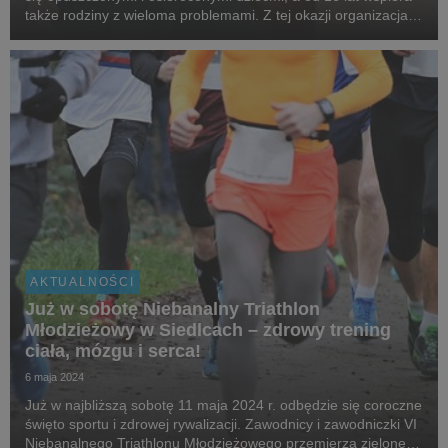
także rodziny z wieloma problemami. Z tej okazji organizacja
wystartowała z kampanią „Czas to miłość”, której celem jest
przypomnienie nam wszystkim, ż...
AKTUALNOŚCI
Już w sobotę Niebanalny Triathlon
Młodzieżowy w Siedlcach – zdrowy trening
ciała, mózgu i serca!
6 maja 2024
Już w najbliższą sobotę 11 maja 2024 r. odbędzie się coroczne
święto sportu i zdrowej rywalizacji. Zawodnicy i zawodniczki VI
Niebanalnego Triathlonu Młodzieżowego przemierzą zielone,