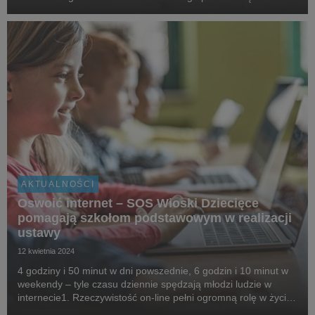
leśne ścieżki podsiedleckiego uroczyska Sekuła. Poza
aspektem sportowym, wydarzenie będ...
AKTUALNOŚCI
Oswoić internet – SOS Wioski Dziecięce
pomagają szkołom podstawowym w realizacji
ustawy
12 kwietnia 2024
4 godziny i 50 minut w dni powszednie, 6 godzin i 10 minut w
weekendy – tyle czasu dziennie spędzają młodzi ludzie w
internecie1. Rzeczywistość on-line pełni ogromną rolę w życiu
dzieci, a obowiązkiem dorosłych (od lutego również prawnym)