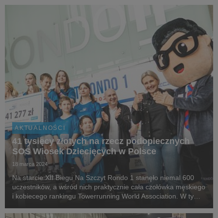
jest nauczyć je, jak bezpiecznie...
AKTUALNOŚCI
41 tysięcy złotych na rzecz podopiecznych
SOS Wiosek Dziecięcych w Polsce
18 marca 2024
Na starcie XII Biegu Na Szczyt Rondo 1 stanęło niemal 600
uczestników, a wśród nich praktycznie cała czołówka męskiego
i kobiecego rankingu Towerrunning World Association. W tym
roku, w ramach wydarzenia, zebrano ponad 41 tysięcy złotych
na rzecz podopiecznych Stowarzysz...