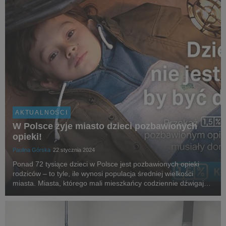
AKTUALNOŚCI
W Polsce żyje miasto dzieci pozbawionych
opieki!
Paulina Górska
22 stycznia 2024
Ponad 72 tysiące dzieci w Polsce jest pozbawionych opieki
rodziców – to tyle, ile wynosi populacja średniej wielkości
miasta. Miasta, którego mali mieszkańcy codziennie dźwigają
ciężar „dorosłych” obowiązków. SOS Wioski Dziecięce w
odpowiedzi na ten rosnący problem ruszy...