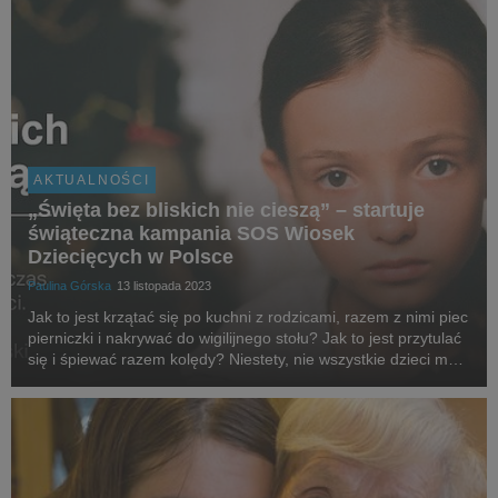
AKTUALNOŚCI
„Święta bez bliskich nie cieszą” – startuje
świąteczna kampania SOS Wiosek
Dziecięcych w Polsce
Paulina Górska
13 listopada 2023
Jak to jest krzątać się po kuchni z rodzicami, razem z nimi piec
pierniczki i nakrywać do wigilijnego stołu? Jak to jest przytulać
się i śpiewać razem kolędy? Niestety, nie wszystkie dzieci mają
ciepły, kochający dom i słodkie święta. Dla tysięcy z nich jest
to czas tak...