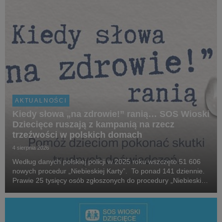
AKTUALNOŚCI
Kiedy słowa „na zdrowie!” ranią… SOS Wioski
Dziecięce ruszają z kampanią na rzecz
trzeźwości w polskich domach
4 sierpnia 2026
Według danych polskiej policji w 2025 roku wszczęto 51 606
nowych procedur „Niebieskiej Karty”. To ponad 141 dziennie.
Prawie 25 tysięcy osób zgłoszonych do procedury „Niebieskiej
Karty” w 2025 roku, które stosowały przemoc domową, była
pod wpływem alkoholu. W 2025 roku...