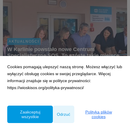
AKTUALNOŚCI
W Karlinie powstało nowe Centrum
Specjalistyczne SOS. To szóste takie miejsce
w Polsce
Cookies pomagają ulepszyć naszą stronę. Możesz włączyć lub
8 czerwca 2026
wyłączyć obsługę cookies w swojej przeglądarce. Więcej
2 czerwca w Karlinie, na terenie SOS Wioski Dziecięcej,
informacji znajduje się w polityce prywatności:
uruchomiono nowoczesne miejsce wsparcia, w którym dzieci i
https://wioskisos.org/polityka-prywatnosci/
młodzież będą mogły skorzystać z bezpłatnej, kompleksowej
pomocy terapeutycznej, psychologicznej i rehabilitacyjnej.
Nowe Centrum to odpowiedź na rosnące po...
Zaakceptuj
Polityka plików
Odrzuć
wszystkie
cookies