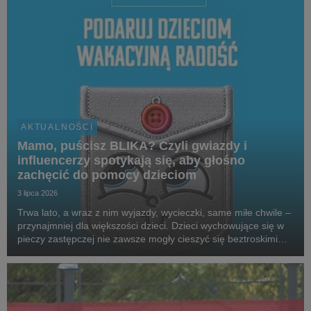
AKTUALNOŚCI
Mamo, puścisz BLIKA? Czyli gwiazdy i
influencerzy spotykają się, aby głośno
zachęcić do pomocy dzieciom
3 lipca 2026
Trwa lato, a wraz z nim wyjazdy, wycieczki, same miłe chwile –
przynajmniej dla większości dzieci. Dzieci wychowujące się w
pieczy zastępczej nie zawsze mogły cieszyć się beztroskimi
wakacjami czy kieszonkowymi. Aby wesprzeć podopiecznych
SOS Wiosek Dziecięcych, gwiazdy,...