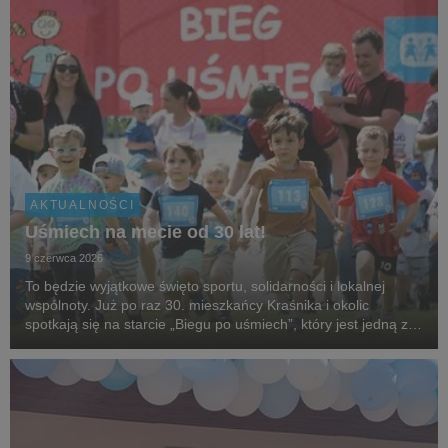
AKTUALNOŚCI
Uśmiech na mecie od 30 lat!
9 czerwca 2026
To będzie wyjątkowe święto sportu, solidarności i lokalnej
wspólnoty. Już po raz 30. mieszkańcy Kraśnika i okolic
spotkają się na starcie „Biegu po uśmiech”, który jest jedną z
najstarszych i najbardziej rozpoznawalnych inicjatyw
biegowych w regionie, organizowanej przez...