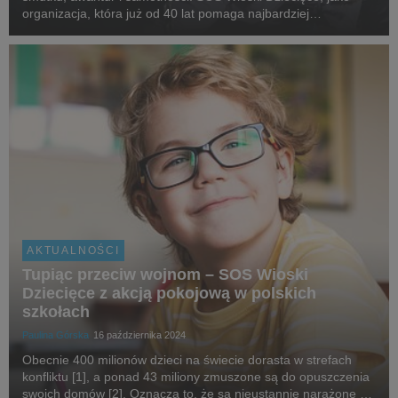
organizacja, która już od 40 lat pomaga najbardziej
potrzebującym dzieciom, apeluje o natychmiastowe wsparcie –
nie tylko dzieci opuszczonych czy osieroc...
AKTUALNOŚCI
Tupiąc przeciw wojnom – SOS Wioski
Dziecięce z akcją pokojową w polskich
szkołach
Paulina Górska
16 października 2024
Obecnie 400 milionów dzieci na świecie dorasta w strefach
konfliktu [1], a ponad 43 miliony zmuszone są do opuszczenia
swoich domów [2]. Oznacza to, że są nieustannie narażone na