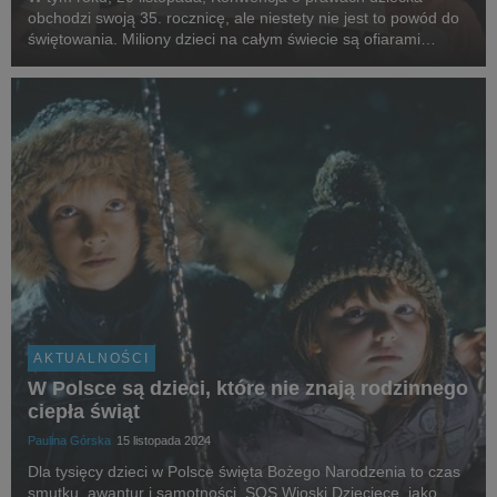
obchodzi swoją 35. rocznicę, ale niestety nie jest to powód do
świętowania. Miliony dzieci na całym świecie są ofiarami
konfliktów zbrojnych, a ich prawa są łamane. Akcja SOS
Wiosek Dziecięcych „Tupiemy o pokój” służy...
AKTUALNOŚCI
W Polsce są dzieci, które nie znają rodzinnego
ciepła świąt
Paulina Górska
15 listopada 2024
Dla tysięcy dzieci w Polsce święta Bożego Narodzenia to czas
smutku, awantur i samotności. SOS Wioski Dziecięce, jako