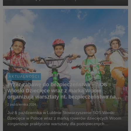
przemoc czy utratę rodziny. SOS Wioski Dziecięce w Polsce,
jako organizacja, która już od 40...
AKTUALNOŚCI
Przez zabawę do bezpieczeństwa – SOS
Wioski Dziecięce wraz z marką Woom
organizują warsztaty nt. bezpieczeństwa na
drodze
2 października 2024
Już 5 października w Lublinie Stowarzyszenie SOS Wioski
Dziecięce w Polsce wraz z marką rowerów dziecięcych Woom
zorganizuje praktyczne warsztaty dla podopiecznych
organizacji. Cel? Zaznajomić dzieci z zasadami