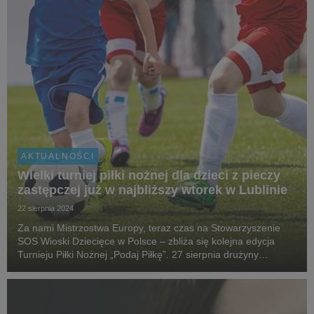
AKTUALNOŚCI
Wielki turniej piłki nożnej dla dzieci z pieczy
zastępczej już w najbliższy wtorek w Lublinie
22 sierpnia 2024
Za nami Mistrzostwa Europy, teraz czas na Stowarzyszenie
SOS Wioski Dziecięce w Polsce – zbliża się kolejna edycja
Turnieju Piłki Nożnej „Podaj Piłkę”. 27 sierpnia drużyny
podopiecznych z całej Polski spotkają się na boisku Grupy
Aliplast w Lublinie przy ulicy Wacława Mo...