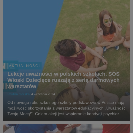
AKTUALNOŚCI
Lekcje uważności w polskich szkołach. SOS
Wioski Dziecięce ruszają z serią darmowych
warsztatów
Paulina Górska
4 września 2024
Od nowego roku szkolnego szkoły podstawowe w Polsce mają
możliwość skorzystania z warsztatów edukacyjnych „Uważność
Twoją Mocą!”. Celem akcji jest wspieranie kondycji psychicznej
dzieci, wzmacnianie ich poczucia własnej wartości, a także
tworzenie bezpiecznej przestrzen...