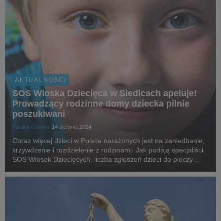
AKTUALNOŚCI
SOS Wioska Dziecięca w Siedlcach apeluje!
Prowadzący rodzinne domy dziecka pilnie
poszukiwani
Paulina Górska
14 sierpnia 2024
Coraz więcej dzieci w Polsce narażonych jest na zaniedbanie,
krzywdzenie i rozdzielenie z rodzinami. Jak podają specjaliści
SOS Wiosek Dziecięcych, liczba zgłoszeń dzieci do pieczy
zastępczej wciąż utrzymuje się na wysokim poziomie, a dane
krajowe tylko potwierdzają to n...