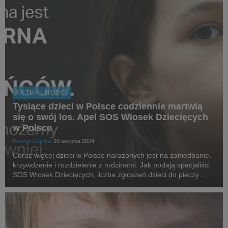
AKTUALNOŚCI
Tysiące dzieci w Polsce codziennie martwią
się o swój los. Apel SOS Wiosek Dziecięcych
w Polsce
Paulina Górska
20 sierpnia 2024
Coraz więcej dzieci w Polsce narażonych jest na zaniedbanie,
krzywdzenie i rozdzielenie z rodzinami. Jak podają specjaliści
SOS Wiosek Dziecięcych, liczba zgłoszeń dzieci do pieczy
zastępczej wciąż utrzymuje się na wysokim poziomie, a dane
krajowe tylko potwierdzają to n...