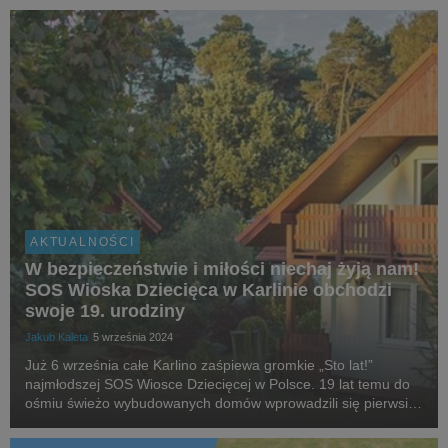
bezpieczeństwa na drodze – a wszystko w formie zabawy,
zdrow...
AKTUALNOŚCI
W bezpieczeństwie i miłości niechaj żyją nam!
SOS Wioska Dziecięca w Karlinie obchodzi
swoje 19. urodziny
Jakub Kaleta
5 września 2024
Już 6 września całe Karlino zaśpiewa gromkie „Sto lat!”
najmłodszej SOS Wiosce Dziecięcej w Polsce. 19 lat temu do
ośmiu świeżo wybudowanych domów wprowadzili się pierwsi
podopieczni. Od tamtej pory miejsce ciągle się rozwija i jest
bezpieczną przystanią oraz domem pełny...