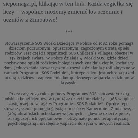
siepomaga.pl, klikając w ten
link
. Każda cegiełka się
liczy – wspólnie możemy zmienić los uczennic i
uczniów z Zimbabwe!
***
Stowarzyszenie SOS Wioski Dziecięce w Polsce od 1984 roku pomaga
dzieciom porzuconym, opuszczonym, zagrożonym utratą opieki
rodziców. Jest częścią organizacji SOS Children’s Villages, obecnej w
137 krajach świata. W Polsce działają 4 Wioski SOS, gdzie dzieci
pozbawione opieki rodziców biologicznych znajdują ciepły, kochający
dom. Jednocześnie stowarzyszenie rozwija działania profilaktyczne w
ramach Programu „SOS Rodzinie”, którego celem jest ochrona przed
utratą rodziców i zapewnienie kompleksowego wsparcia rodzinom w
kryzysie.
Przez cały 2023 rok z pomocy Programów SOS skorzystało 2203
polskich beneficjentów, w tym 1422 dzieci i młodzieży – 368 w opiece
zastępczej oraz 1054 w Programie „SOS Rodzinie”. Oprócz tego,
stowarzyszenie pomogło 5 tysiącom osób w Kamerunie i Zimbabwe, a
3104 ukraińskich uchodźców wojennych – głównie dzieci z pieczy
zastępczej i ich opiekunowie – otrzymało pomoc terapeutyczną,
psychologiczną i niezbędne wsparcie do życia w nowych realiach.