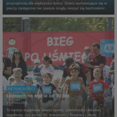
przynajmniej dla większości dzieci. Dzieci wychowujące się w
pieczy zastępczej nie zawsze mogły cieszyć się beztroskimi
wakacjami czy kieszonkowymi. Aby wesprzeć podopiecznych
SOS Wiosek Dziecięcych, gwiazdy,...
AKTUALNOŚCI
Uśmiech na mecie od 30 lat!
9 czerwca 2026
To będzie wyjątkowe święto sportu, solidarności i lokalnej
wspólnoty. Już po raz 30. mieszkańcy Kraśnika i okolic