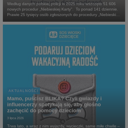
Według danych polskiej policji w 2025 roku wszczęto 51 606
nowych procedur „Niebieskiej Karty”. To ponad 141 dziennie.
Prawie 25 tysięcy osób zgłoszonych do procedury „Niebieskiej
Karty” w 2025 roku, które stosowały przemoc domową, była
pod wpływem alkoholu. W 2025 roku...
AKTUALNOŚCI
Mamo, puścisz BLIKA? Czyli gwiazdy i
influencerzy spotykają się, aby głośno
zachęcić do pomocy dzieciom
3 lipca 2026
Trwa lato, a wraz z nim wyjazdy, wycieczki, same miłe chwile –