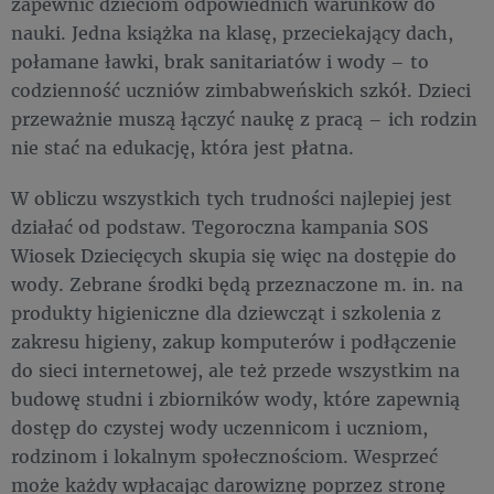
zapewnić dzieciom odpowiednich warunków do
nauki. Jedna książka na klasę, przeciekający dach,
połamane ławki, brak sanitariatów i wody – to
codzienność uczniów zimbabweńskich szkół. Dzieci
przeważnie muszą łączyć naukę z pracą – ich rodzin
nie stać na edukację, która jest płatna.
W obliczu wszystkich tych trudności najlepiej jest
działać od podstaw. Tegoroczna kampania SOS
Wiosek Dziecięcych skupia się więc na dostępie do
wody. Zebrane środki będą przeznaczone m. in. na
produkty higieniczne dla dziewcząt i szkolenia z
zakresu higieny, zakup komputerów i podłączenie
do sieci internetowej, ale też przede wszystkim na
budowę studni i zbiorników wody, które zapewnią
dostęp do czystej wody uczennicom i uczniom,
rodzinom i lokalnym społecznościom. Wesprzeć
może każdy wpłacając darowiznę poprzez stronę