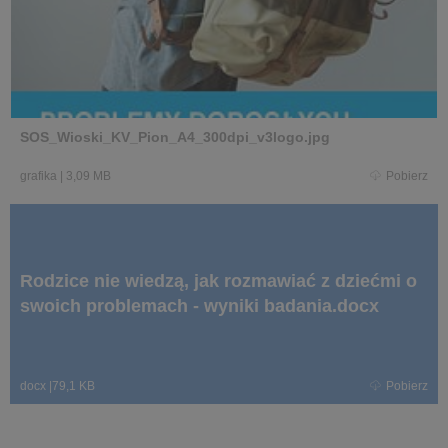
SOS_Wioski_KV_Pion_A4_300dpi_v3logo.jpg
grafika
|
3,09 MB
Pobierz
Rodzice nie wiedzą, jak rozmawiać z dziećmi o
swoich problemach - wyniki badania.docx
docx
|
79,1 KB
Pobierz