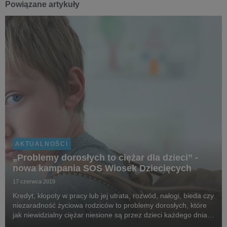
Powiązane artykuły
AKTUALNOŚCI
„Problemy dorosłych to ciężar dla dzieci” -
nowa kampania SOS Wiosek Dziecięcych
17 czerwca 2019
Kredyt, kłopoty w pracy lub jej utrata, rozwód, nałogi, bieda czy
niezaradność życiowa rodziców to problemy dorosłych, które
jak niewidzialny ciężar niesione są przez dzieci każdego dnia.
Nowa kampania Stowarzyszenia SOS Wioski Dziecięce i