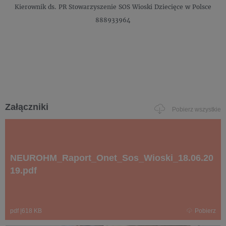
Kierownik ds. PR
Stowarzyszenie SOS Wioski Dziecięce w Polsce
888933964
Załączniki
Pobierz wszystkie
NEUROHM_Raport_Onet_Sos_Wioski_18.06.20
19.pdf
pdf
|
618 KB
Pobierz