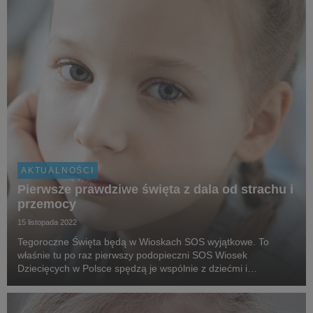
AKTUALNOŚCI
Pierwsze prawdziwe święta z dala od strachu i
przemocy
15 listopada 2022
Tegoroczne Święta będą w Wioskach SOS wyjątkowe. To
właśnie tu po raz pierwszy podopieczni SOS Wiosek
Dziecięcych w Polsce spędzą je wspólnie z dziećmi i
rodzinami, które uciekły przed wojną w Ukrainie. Dla wielu
dzieci będą to pierwsze święta z dala od domu. Święta pach...