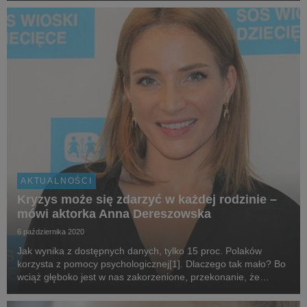
onet.pl ma skłonić do refleksji...
AKTUALNOŚCI
Kryzys może się zdarzyć w każdej rodzinie –
mówi aktorka Anna Dereszowska
6 października 2020
Jak wynika z dostępnych danych, tylko 15 proc. Polaków
korzysta z pomocy psychologicznej[1]. Dlaczego tak mało? Bo
wciąż głęboko jest w nas zakorzenione, przekonanie, że
kryzysu powinniśmy się wstydzić, a tymczasem może on się
zdarzyć w każdej rodzinie, o czym przekonuje...