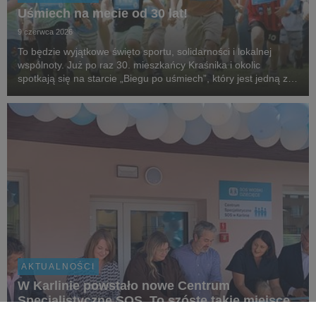
Uśmiech na mecie od 30 lat!
9 czerwca 2026
To będzie wyjątkowe święto sportu, solidarności i lokalnej
wspólnoty. Już po raz 30. mieszkańcy Kraśnika i okolic
spotkają się na starcie „Biegu po uśmiech”, który jest jedną z
najstarszych i najbardziej rozpoznawalnych inicjatyw
biegowych w regionie, organizowanej przez...
AKTUALNOŚCI
W Karlinie powstało nowe Centrum
Specjalistyczne SOS. To szóste takie miejsce
w Polsce