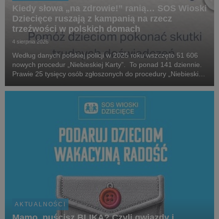
Kiedy słowa „na zdrowie!” ranią… SOS Wioski
Dziecięce ruszają z kampanią na rzecz
trzeźwości w polskich domach
4 sierpnia 2026
Według danych polskiej policji w 2025 roku wszczęto 51 606
nowych procedur „Niebieskiej Karty”. To ponad 141 dziennie.
Prawie 25 tysięcy osób zgłoszonych do procedury „Niebieskiej
Karty” w 2025 roku, które stosowały przemoc domową, była
pod wpływem alkoholu. W 2025 roku...
AKTUALNOŚCI
Mamo, puścisz BLIKA? Czyli gwiazdy i