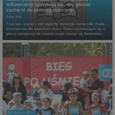
influencerzy spotykają się, aby głośno
zachęcić do pomocy dzieciom
3 lipca 2026
Trwa lato, a wraz z nim wyjazdy, wycieczki, same miłe chwile –
przynajmniej dla większości dzieci. Dzieci wychowujące się w
pieczy zastępczej nie zawsze mogły cieszyć się beztroskimi
wakacjami czy kieszonkowymi. Aby wesprzeć podopiecznych
SOS Wiosek Dziecięcych, gwiazdy,...
AKTUALNOŚCI