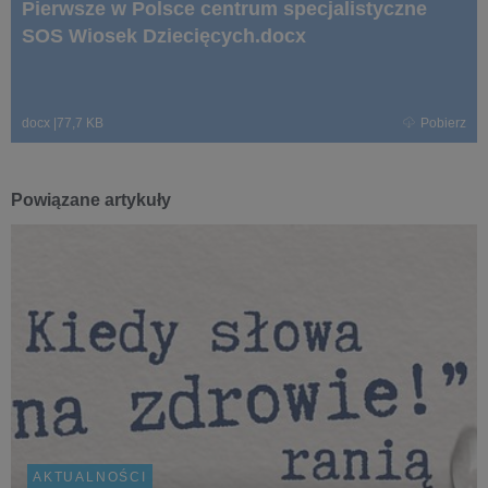
Pierwsze w Polsce centrum specjalistyczne
SOS Wiosek Dziecięcych.docx
docx
|
77,7 KB
Pobierz
Powiązane artykuły
AKTUALNOŚCI