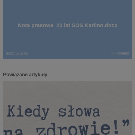
Nota prasowa_20 lat SOS Karlino.docx
docx
|
67,6 KB
Pobierz
Powiązane artykuły