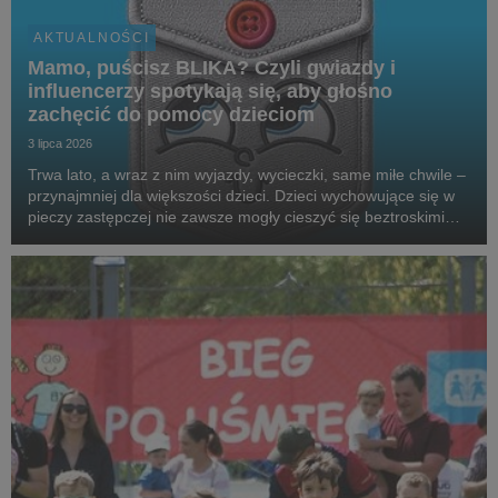
AKTUALNOŚCI
Mamo, puścisz BLIKA? Czyli gwiazdy i
influencerzy spotykają się, aby głośno
zachęcić do pomocy dzieciom
3 lipca 2026
Trwa lato, a wraz z nim wyjazdy, wycieczki, same miłe chwile –
przynajmniej dla większości dzieci. Dzieci wychowujące się w
pieczy zastępczej nie zawsze mogły cieszyć się beztroskimi
wakacjami czy kieszonkowymi. Aby wesprzeć podopiecznych
SOS Wiosek Dziecięcych, gwiazdy,...