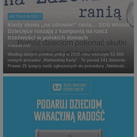
AKTUALNOŚCI
Kiedy słowa „na zdrowie!” ranią… SOS Wioski
Dziecięce ruszają z kampanią na rzecz
trzeźwości w polskich domach
4 sierpnia 2026
Według danych polskiej policji w 2025 roku wszczęto 51 606
nowych procedur „Niebieskiej Karty”. To ponad 141 dziennie.
Prawie 25 tysięcy osób zgłoszonych do procedury „Niebieskiej
Karty” w 2025 roku, które stosowały przemoc domową, była
pod wpływem alkoholu. W 2025 roku...