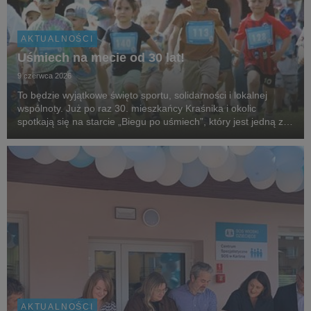
AKTUALNOŚCI
Uśmiech na mecie od 30 lat!
9 czerwca 2026
To będzie wyjątkowe święto sportu, solidarności i lokalnej
wspólnoty. Już po raz 30. mieszkańcy Kraśnika i okolic
spotkają się na starcie „Biegu po uśmiech”, który jest jedną z
najstarszych i najbardziej rozpoznawalnych inicjatyw
biegowych w regionie, organizowanej przez...
AKTUALNOŚCI