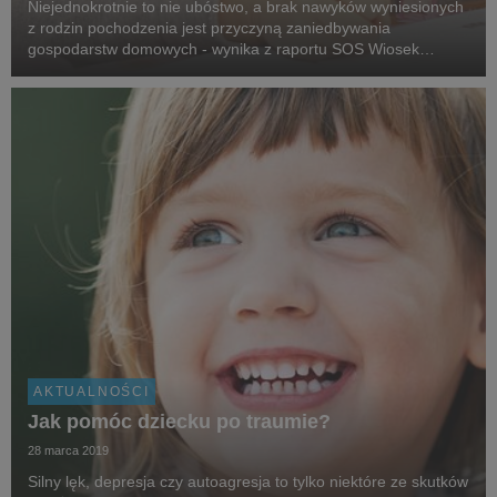
Niejednokrotnie to nie ubóstwo, a brak nawyków wyniesionych
z rodzin pochodzenia jest przyczyną zaniedbywania
gospodarstw domowych - wynika z raportu SOS Wiosek
Dziecięcych w Polsce „SOS Rodzinie”. Praca w takich
rodzinach oprócz motywacji do podjęcia zatrudnienia, czy e...
AKTUALNOŚCI
Jak pomóc dziecku po traumie?
28 marca 2019
Silny lęk, depresja czy autoagresja to tylko niektóre ze skutków