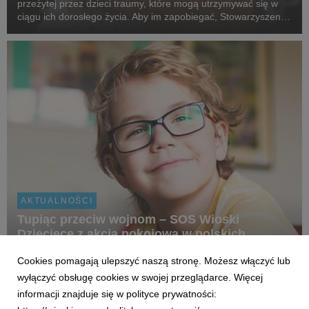
przeżytej przez dzieci traumy, które mogą utrzymywać się w
ciągu ich dorosłego życia. Aby im zapobiegać, Stowarzyszenie
SOS Wioski Dziecięce w Polsce we współpracy z Katolickim
Uniwersytetem Lubelskim Jana ...
AKTUALNOŚCI
Tupiąc przeciw wojnom – SOS Wioski
Dziecięce z akcją pokojową w polskich
szkołach
Cookies pomagają ulepszyć naszą stronę. Możesz włączyć lub
16 października 2024
wyłączyć obsługę cookies w swojej przeglądarce. Więcej
Obecnie 400 milionów dzieci na świecie dorasta w strefach
informacji znajduje się w polityce prywatności:
konfliktu [1], a ponad 43 miliony zmuszone są do opuszczenia