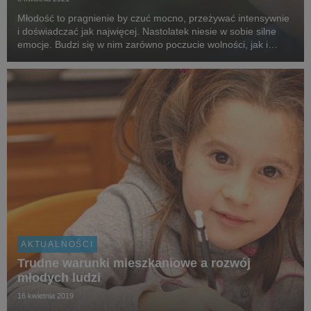
Młodość to pragnienie by czuć mocno, przeżywać intensywnie
i doświadczać jak najwięcej. Nastolatek niesie w sobie silne
emocje. Budzi się w nim zarówno poczucie wolności, jak i
poczucie ograniczenia, pewność siebie, jak również brak wiary
we własne możliwości. Często też...
AKTUALNOŚCI
Trudne warunki mieszkaniowe a rozwój
młodych ludzi
16 kwietnia 2019