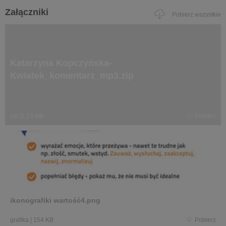
Załączniki
Pobierz wszystkie
Katarzyna Kopczyńska-
Kwiatek_komentarz_mp3.zip
zip
|
1,24 MB
Pobierz
ikonografiki wartość4.png
grafika
|
154 KB
Pobierz