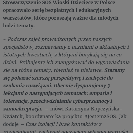
Stowarzyszenie SOS Wioski Dziecięce w Polsce
opracowało serię bezpłatnych i edukacyjnych
warsztatów, które poruszają ważne dla młodych
ludzi tematy.
-
Podczas zajęć prowadzonych przez naszych
specjalistów, rozmawiamy z uczniami o aktualnych i
istotnych kwestiach, z którymi borykają się na co
dzień. Próbujemy ich zaangażować do wypowiadania
się na różne tematy, również te niełatwe.
Staramy
się pokazać szerszą perspektywę i zachęcić do
szukania rozwiązań.
Obecnie dysponujemy 3
lekcjami o następujących tematach: empatia i
tolerancja, przeciwdziałanie cyberprzemocy i
samoakceptacja.
– mówi Katarzyna Kopczyńska-
Kwiatek, koordynatorka projektu #JestemzSOS. Jak
dodaje
– Czas izolacji i brak kontaktów z
rówieśnikami, zachwiał poczuciem własnej wartości