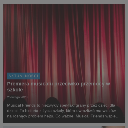
AKTUALNOŚCI
Premiera musicalu przeciwko przemocy w
szkole
25 lutego 2020
Musical Friends to niezwykły spektakl grany przez dzieci dla
dzieci. To historia z życia szkoły, która uwrażliwić ma widzów
na rosnący problem hejtu. Co ważne, Musical Friends wspiera
również program #JestemzSOS prowadzony przez
Stowarzyszenie SOS Wioski Dziecięce. Progr...