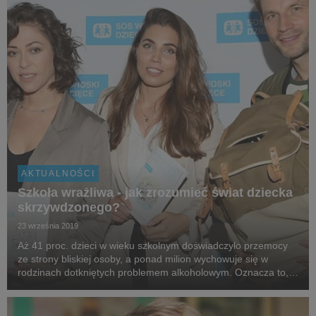
AKTUALNOŚCI
Szkoła wrażliwa - jak zrozumieć świat dziecka
skrzywdzonego?
23 września 2019
Aż 41 proc. dzieci w wieku szkolnym doświadczyło przemocy
ze strony bliskiej osoby, a ponad milion wychowuje się w
rodzinach dotkniętych problemem alkoholowym. Oznacza to,
że w każdej klasie w Polsce jest skrzywdzone dziecko.