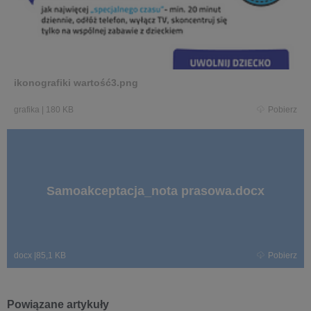
ikonografiki wartość3.png
grafika
|
180 KB
Pobierz
Samoakceptacja_nota prasowa.docx
docx
|
85,1 KB
Pobierz
Powiązane artykuły