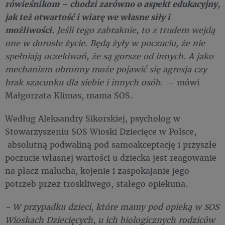
rówieśnikom – chodzi zarówno o aspekt edukacyjny,
jak też otwartość i wiarę we własne siły i
możliwości.
Jeśli tego zabraknie, to z trudem wejdą
one w dorosłe życie. Będą żyły w poczuciu, że nie
spełniają oczekiwań, że są gorsze od innych. A jako
mechanizm obronny może pojawić się agresja czy
brak szacunku dla siebie i innych osób.
– mówi
Małgorzata Klimas, mama SOS.
Według Aleksandry Sikorskiej, psycholog w
Stowarzyszeniu SOS Wioski Dziecięce w Polsce,
absolutną podwaliną pod samoakceptację i przyszłe
poczucie własnej wartości u dziecka jest reagowanie
na płacz malucha, kojenie i zaspokajanie jego
potrzeb przez troskliwego, stałego opiekuna.
- W przypadku dzieci, które mamy pod opieką w SOS
Wioskach Dziecięcych, u ich biologicznych rodziców