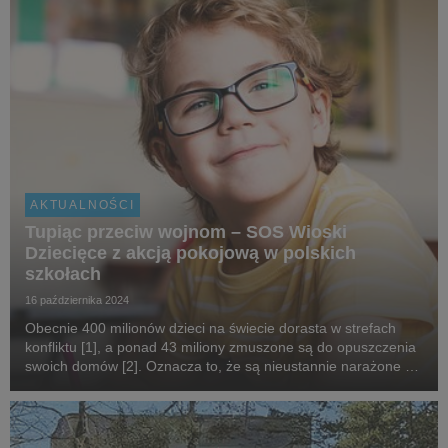
AKTUALNOŚCI
Tupiąc przeciw wojnom – SOS Wioski
Dziecięce z akcją pokojową w polskich
szkołach
16 października 2024
Obecnie 400 milionów dzieci na świecie dorasta w strefach
konfliktu [1], a ponad 43 miliony zmuszone są do opuszczenia
swoich domów [2]. Oznacza to, że są nieustannie narażone na
przemoc czy utratę rodziny. SOS Wioski Dziecięce w Polsce,
jako organizacja, która już od 40...