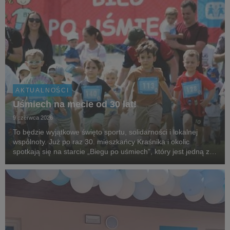
AKTUALNOŚCI
Uśmiech na mecie od 30 lat!
9 czerwca 2026
To będzie wyjątkowe święto sportu, solidarności i lokalnej
wspólnoty. Już po raz 30. mieszkańcy Kraśnika i okolic
spotkają się na starcie „Biegu po uśmiech”, który jest jedną z
najstarszych i najbardziej rozpoznawalnych inicjatyw
biegowych w regionie, organizowanej przez...