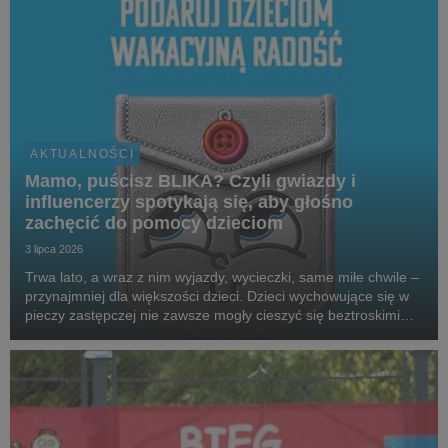
AKTUALNOŚCI
Mamo, puścisz BLIKA? Czyli gwiazdy i
influencerzy spotykają się, aby głośno
zachęcić do pomocy dzieciom
3 lipca 2026
Trwa lato, a wraz z nim wyjazdy, wycieczki, same miłe chwile –
przynajmniej dla większości dzieci. Dzieci wychowujące się w
pieczy zastępczej nie zawsze mogły cieszyć się beztroskimi
wakacjami czy kieszonkowymi. Aby wesprzeć podopiecznych
SOS Wiosek Dziecięcych, gwiazdy,...