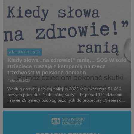
AKTUALNOŚCI
Kiedy słowa „na zdrowie!” ranią… SOS Wioski
Dziecięce ruszają z kampanią na rzecz
trzeźwości w polskich domach
4 sierpnia 2026
Według danych polskiej policji w 2025 roku wszczęto 51 606
nowych procedur „Niebieskiej Karty”. To ponad 141 dziennie.
Prawie 25 tysięcy osób zgłoszonych do procedury „Niebieskiej
Karty” w 2025 roku, które stosowały przemoc domową, była
pod wpływem alkoholu. W 2025 roku...