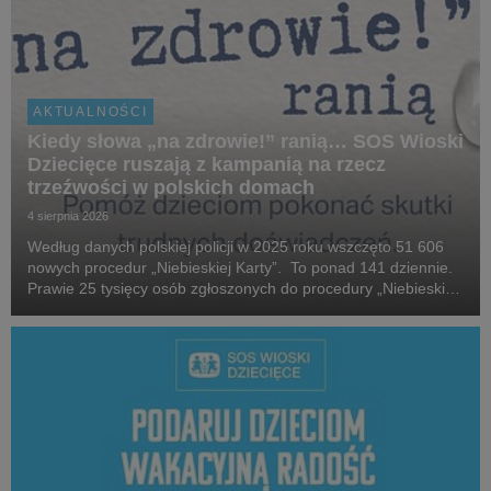
AKTUALNOŚCI
Kiedy słowa „na zdrowie!” ranią… SOS Wioski
Dziecięce ruszają z kampanią na rzecz
trzeźwości w polskich domach
4 sierpnia 2026
Według danych polskiej policji w 2025 roku wszczęto 51 606
nowych procedur „Niebieskiej Karty”. To ponad 141 dziennie.
Prawie 25 tysięcy osób zgłoszonych do procedury „Niebieskiej
Karty” w 2025 roku, które stosowały przemoc domową, była
pod wpływem alkoholu. W 2025 roku...