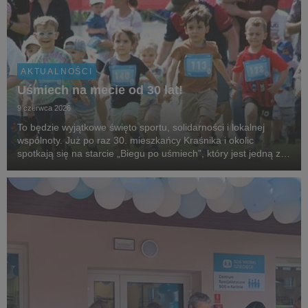
AKTUALNOŚCI
Uśmiech na mecie od 30 lat!
9 czerwca 2026
To będzie wyjątkowe święto sportu, solidarności i lokalnej
wspólnoty. Już po raz 30. mieszkańcy Kraśnika i okolic
spotkają się na starcie „Biegu po uśmiech”, który jest jedną z
najstarszych i najbardziej rozpoznawalnych inicjatyw
biegowych w regionie, organizowanej przez...