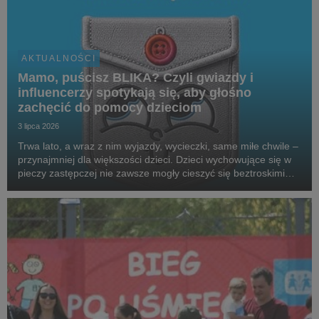
AKTUALNOŚCI
Mamo, puścisz BLIKA? Czyli gwiazdy i
influencerzy spotykają się, aby głośno
zachęcić do pomocy dzieciom
3 lipca 2026
Trwa lato, a wraz z nim wyjazdy, wycieczki, same miłe chwile –
przynajmniej dla większości dzieci. Dzieci wychowujące się w
pieczy zastępczej nie zawsze mogły cieszyć się beztroskimi
wakacjami czy kieszonkowymi. Aby wesprzeć podopiecznych
SOS Wiosek Dziecięcych, gwiazdy,...