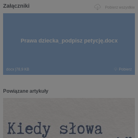
Załączniki
Pobierz wszystkie
Prawa dziecka_podpisz petycję.docx
docx
|
78,9 KB
Pobierz
Powiązane artykuły