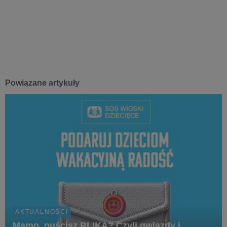
Powiązane artykuły
AKTUALNOŚCI
Mamo, puścisz BLIKA? Czyli gwiazdy i