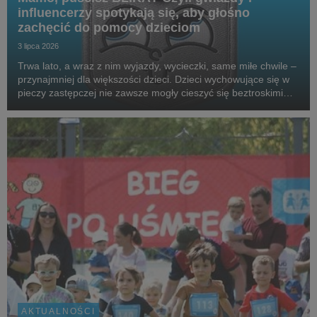
influencerzy spotykają się, aby głośno
zachęcić do pomocy dzieciom
3 lipca 2026
Trwa lato, a wraz z nim wyjazdy, wycieczki, same miłe chwile –
przynajmniej dla większości dzieci. Dzieci wychowujące się w
pieczy zastępczej nie zawsze mogły cieszyć się beztroskimi
wakacjami czy kieszonkowymi. Aby wesprzeć podopiecznych
SOS Wiosek Dziecięcych, gwiazdy,...
AKTUALNOŚCI