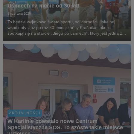
Uśmiech na mecie od 30 lat!
9 czerwca 2026
To będzie wyjątkowe święto sportu, solidarności i lokalnej
wspólnoty. Już po raz 30. mieszkańcy Kraśnika i okolic
spotkają się na starcie „Biegu po uśmiech”, który jest jedną z
najstarszych i najbardziej rozpoznawalnych inicjatyw
biegowych w regionie, organizowanej przez...
AKTUALNOŚCI
W Karlinie powstało nowe Centrum
Specjalistyczne SOS. To szóste takie miejsce
w Polsce