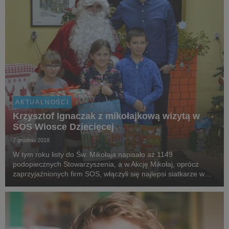
AKTUALNOŚCI
Krzysztof Ignaczak z mikołajkową wizytą w
SOS Wiosce Dziecięcej
7 grudnia 2018
W tym roku listy do Św. Mikołaja napisało aż 1149
podopiecznych Stowarzyszenia, a w Akcję Mikołaj, oprócz
zaprzyjaźnionych firm SOS, włączyli się najlepsi siatkarze w
Polsce i na świecie. Ambasadorem akcji jest Krzysztof
Ignaczak, który 6 grudnia odwiedził SOS Wioskę Dzi...