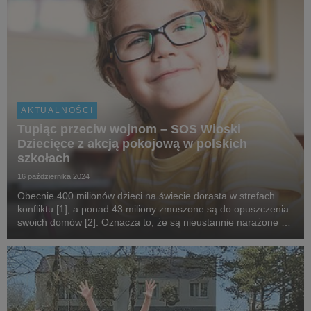
AKTUALNOŚCI
Tupiąc przeciw wojnom – SOS Wioski
Dziecięce z akcją pokojową w polskich
szkołach
16 października 2024
Obecnie 400 milionów dzieci na świecie dorasta w strefach
konfliktu [1], a ponad 43 miliony zmuszone są do opuszczenia
swoich domów [2]. Oznacza to, że są nieustannie narażone na
przemoc czy utratę rodziny. SOS Wioski Dziecięce w Polsce,
jako organizacja, która już od 40...