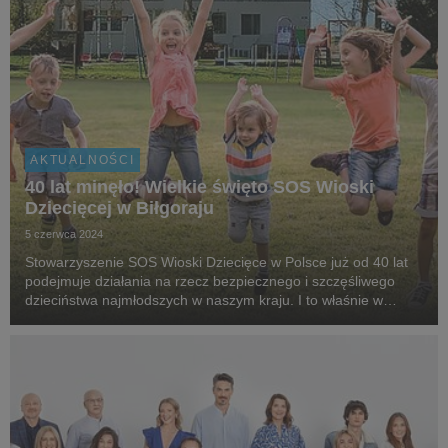
AKTUALNOŚCI
40 lat minęło! Wielkie święto SOS Wioski
Dziecięcej w Biłgoraju
5 czerwca 2024
Stowarzyszenie SOS Wioski Dziecięce w Polsce już od 40 lat
podejmuje działania na rzecz bezpiecznego i szczęśliwego
dzieciństwa najmłodszych w naszym kraju. I to właśnie w
Biłgoraju, cztery dekady temu, powstała pierwsza Wioska SOS.
Od tamtej pory Program SOS w Biłgoraju...