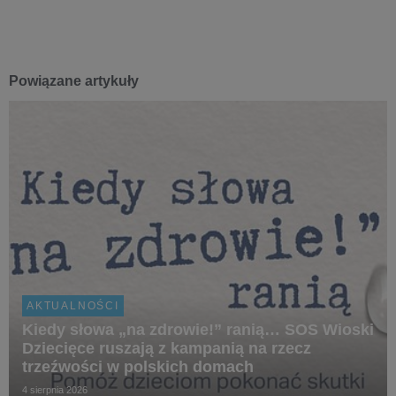
Powiązane artykuły
AKTUALNOŚCI
Kiedy słowa „na zdrowie!” ranią… SOS Wioski
Dziecięce ruszają z kampanią na rzecz
trzeźwości w polskich domach
4 sierpnia 2026