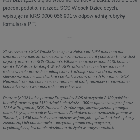
procent podatku na rzecz SOS Wiosek Dziecięcych,
wpisując nr KRS 0000 056 901 w odpowiednią rubrykę
formularza PIT.
***
Stowarzyszenie SOS Wioski Dziecięce w Polsce od 1984 roku pomaga
dzieciom porzuconym, opuszczonym, zagrożonym utratą opieki rodziców. Jest
częścią organizacji SOS Children’s Villages, obecnej w ponad 130 krajach
świata. W Polsce działają 4 Wioski SOS, gdzie dzieci pozbawione opieki
rodziców biologicznych znajdują ciepły, kochający dom. Jednocześnie
stowarzyszenie rozwija działania profilaktyczne w ramach Programu „SOS
Rodzinie”, którego celem jest ochrona przed utratą rodziców i zapewnienie
kompleksowego wsparcia rodzinom w kryzysie.
Przez cały 2024 rok z pomocy Programów SOS skorzystało 2 489 polskich
beneficjentów, w tym 1663 dzieci i młodzieży – 399 w opiece zastępczej oraz
1264 w Programie „SOS Rodzinie”. Oprócz tego, stowarzyszenie pomogło
niemal 6 tysiącom osób w Kamerunie i Zimbabwe oraz rozpoczęło pomoc w
Tanzanii, a 1436 ukraińskich uchodźców wojennych – głównie dzieci z pieczy
zastępczej i ich opiekunowie – otrzymało pomoc terapeutyczną,
psychologiczną i wsparcie niezbędne do życia w nowych realiach.