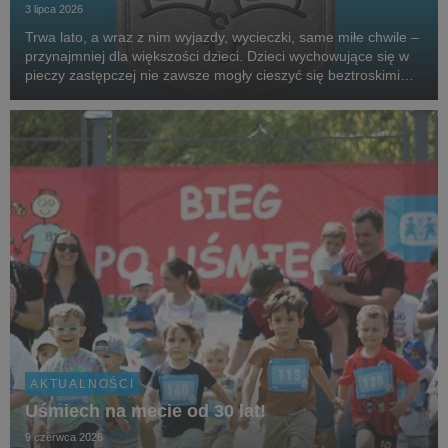
3 lipca 2026
Trwa lato, a wraz z nim wyjazdy, wycieczki, same miłe chwile –
przynajmniej dla większości dzieci. Dzieci wychowujące się w
pieczy zastępczej nie zawsze mogły cieszyć się beztroskimi
wakacjami czy kieszonkowymi. Aby wesprzeć podopiecznych
SOS Wiosek Dziecięcych, gwiazdy,...
AKTUALNOŚCI
Uśmiech na mecie od 30 lat!
9 czerwca 2026