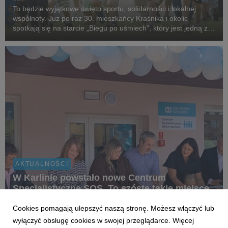
To będzie wyjątkowe święto sportu, solidarności i lokalnej
wspólnoty. Już po raz 30. mieszkańcy Kraśnika i okolic
spotkają się na starcie „Biegu po uśmiech”, który jest jedną z
najstarszych i najbardziej rozpoznawalnych inicjatyw
biegowych w regionie, organizowanej przez...
AKTUALNOŚCI
W Karlinie powstało nowe Centrum
Specjalistyczne SOS. To szóste takie miejsce
w Polsce
Cookies pomagają ulepszyć naszą stronę. Możesz włączyć lub
8 czerwca 2026
wyłączyć obsługę cookies w swojej przeglądarce. Więcej
2 czerwca w Karlinie, na terenie SOS Wioski Dziecięcej,