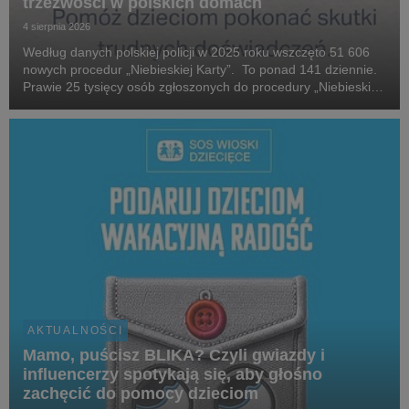
trzeźwości w polskich domach
4 sierpnia 2026
Według danych polskiej policji w 2025 roku wszczęto 51 606
nowych procedur „Niebieskiej Karty”. To ponad 141 dziennie.
Prawie 25 tysięcy osób zgłoszonych do procedury „Niebieskiej
Karty” w 2025 roku, które stosowały przemoc domową, była
pod wpływem alkoholu. W 2025 roku...
AKTUALNOŚCI
Mamo, puścisz BLIKA? Czyli gwiazdy i
influencerzy spotykają się, aby głośno
zachęcić do pomocy dzieciom