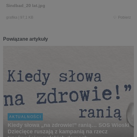
Sindbad_20 lat.jpg
grafika
|
97,1 KB
Pobierz
Powiązane artykuły
AKTUALNOŚCI
Kiedy słowa „na zdrowie!” ranią… SOS Wioski
Dziecięce ruszają z kampanią na rzecz