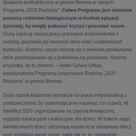
działania profilaktyczne w gminie Brenna w ramach
Programu „SOS Rodzinie”.
Celem Programu jest
niesienie
pomocy rodzinom biologicznym w trudnej sytuacji
życiowej, by mogły pokonać kryzys i pozostać razem
. –
Dużą częścią naszej pracy jest praca środowiskowa z
rodziną, poznanie jej mocnych stron oraz i codziennych
trudności. Rodziny często mierzą się z wieloma problemami,
które przekazywane są z pokolenia na pokolenie. Robimy
wszystko, by to zmienić.
– mówi Sylwia Urbaś,
koordynatorka Programu Umacniania Rodziny „SOS
Rodzinie” w gminie Brenna.
Duży nacisk kładziony jest także na pracę indywidualną z
podopiecznymi, by systematycznie wspierać ich rozwój. W
świetlicy SOS organizowane są zajęcia tematyczne,
wyjazdy edukacyjne i wakacyjne dla dzieci. W trakcie zajęć
świetlicowych dzieci otrzymują wsparcie w odrabianiu lekcji
oraz rozwijają swoje pasje, takie jak m. in. gotowanie,