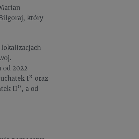
Marian
iłgoraj, który
lokalizacjach
woj.
u od 2022
uchatek I” oraz
ek II”, a od