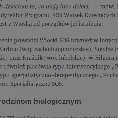
h dzieciom to, co mają inne dzieci.
– mówi 
 dyrektor Programu SOS Wiosek Dziecięcych B
est z Wioską od początków jej istnienia.
enie prowadzi Wioski SOS również w innych 
 Karlino (woj. zachodniopomorskie), Siedlce (
e) oraz Kraśnik (woj. lubelskie). W Biłgoraj
e również placówka typu interwencyjnego „P
ypu specjalistyczno-terapeutycznego „Puchat
um Specjalistyczne SOS.
odzinom biologicznym