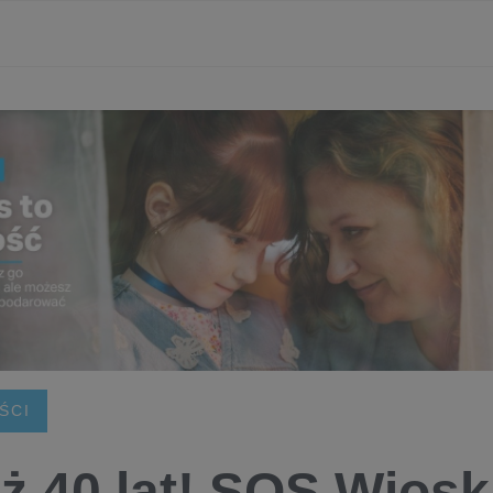
ŚCI
uż 40 lat! SOS Wiosk