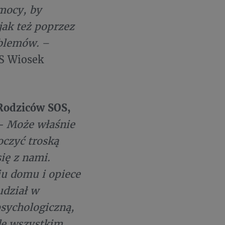
 mocy, by
jak też poprzez
oblemów.
–
S Wiosek
Rodziców SOS,
– Może właśnie
oczyć troską
się z nami.
u domu i opiece
udział w
psychologiczną,
de wszystkim