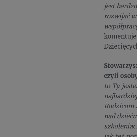
jest bardz
rozwijać w
współprac
komentuje
Dziecięcyc
Stowarzys
czyli osob
to Ty jest
najbardziej
Rodzicom 
nad dziećm
szkoleniac
jak też po