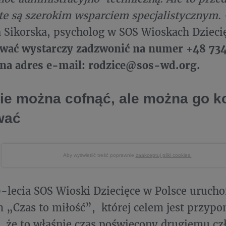
ęte są szerokim wsparciem specjalistycznym.
 Sikorska, psycholog w SOS Wioskach Dzieci
ować wystarczy zadzwonić na numer +48 734
 na adres e-mail: rodzice@sos-wd.org.
ie można cofnąć, ale można go 
wać
Aby wyświetlić treść poprawnie
zaakceptuj pliki cookies.
0-lecia SOS Wioski Dziecięce w Polsce uruc
 „Czas to miłość”, której celem jest przyp
 że to właśnie czas poświęcony drugiemu cz