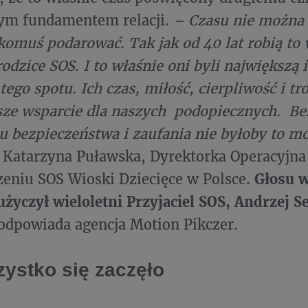
zym fundamentem relacji.
– Czasu nie można 
omuś podarować. Tak jak od 40 lat robią to
odzice SOS. I to właśnie oni byli największą i
ego spotu. Ich czas, miłość, cierpliwość i tr
sze wsparcie dla naszych podopiecznych. Bez
u bezpieczeństwa i zaufania nie byłoby to m
 Katarzyna Puławska, Dyrektorka Operacyjna
eniu SOS Wioski Dziecięce w Polsce.
Głosu w
życzył wieloletni Przyjaciel SOS, Andrzej 
odpowiada agencja Motion Pikczer.
ystko się zaczęło