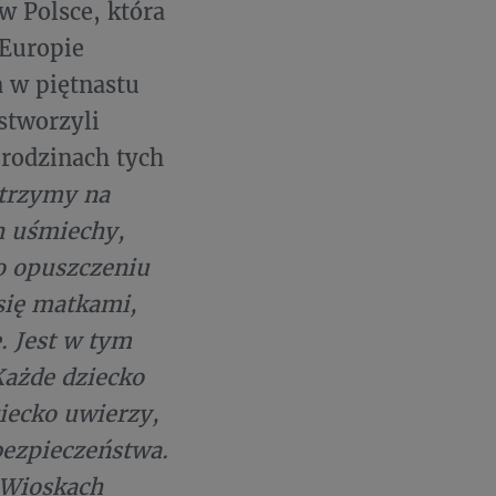
w Polsce, która
 Europie
a w piętnastu
stworzyli
 rodzinach tych
atrzymy na
h uśmiechy,
po opuszczeniu
 się matkami,
. Jest w tym
Każde dziecko
ziecko uwierzy,
 bezpieczeństwa.
S Wioskach