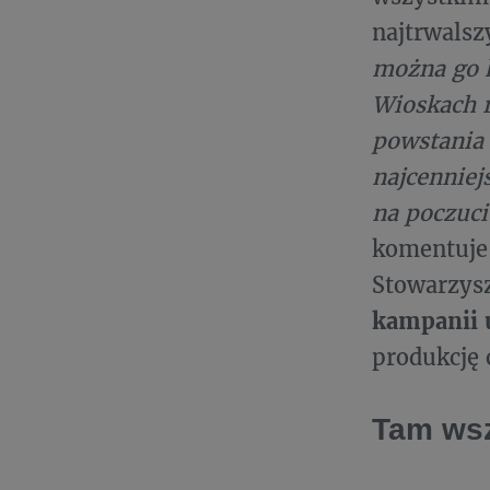
najtrwals
można go k
Wioskach r
powstania t
najcenniej
na poczuci
komentuje
Stowarzysz
kampanii u
produkcję 
Tam wsz