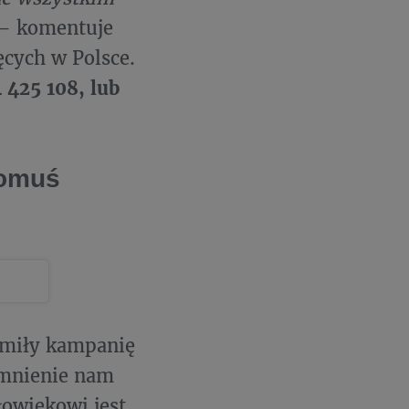
– komentuje
ęcych w Polsce.
 425 108, lub
komuś
homiły kampanię
omnienie nam
łowiekowi jest