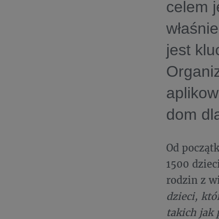
celem j
właśni
jest kl
Organi
aplikow
dom dla
Od początk
1500 dziec
rodzin z 
dzieci, kt
takich jak