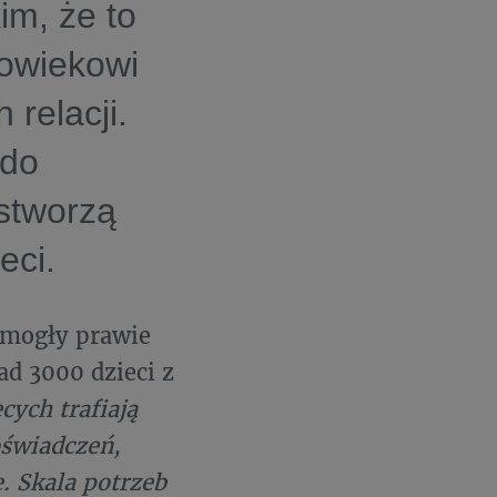
im, że to
łowiekowi
 relacji.
 do
stworzą
eci.
omogły prawie
ad 3000 dzieci z
ych trafiają
oświadczeń,
. Skala potrzeb