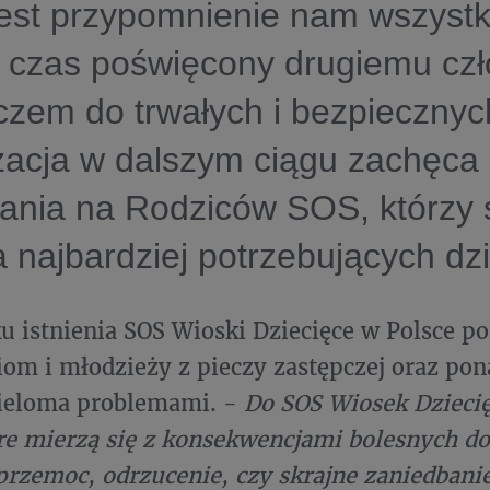
est przypomnienie nam wszystk
e czas poświęcony drugiemu cz
uczem do trwałych i bezpiecznych
zacja w dalszym ciągu zachęca
ania na Rodziców SOS, którzy 
 najbardziej potrzebujących dzi
u istnienia SOS Wioski Dziecięce w Polsce p
iom i młodzieży z pieczy zastępczej oraz pon
wieloma problemami. -
Do SOS Wiosek Dziecięc
óre mierzą się z konsekwencjami bolesnych d
 przemoc, odrzucenie, czy skrajne zaniedbanie