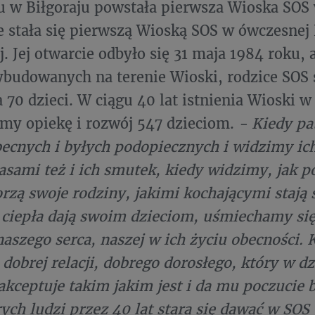
u w Biłgoraju powstała pierwsza Wioska SOS 
e stała się pierwszą Wioską SOS w ówczesnej
. Jej otwarcie odbyło się 31 maja 1984 roku, 
udowanych na terenie Wioski, rodzice SOS 
a 70 dzieci. W ciągu 40 lat istnienia Wioski w
my opiekę i rozwój 547 dzieciom.
- Kiedy p
ecnych i byłych podopiecznych i widzimy ic
zasami też i ich smutek, kiedy widzimy, jak 
rzą swoje rodziny, jakimi kochającymi stają
e ciepła dają swoim dzieciom, uśmiechamy się
aszego serca, naszej w ich życiu obecności. 
 dobrej relacji, dobrego dorosłego, który w d
aakceptuje takim jakim jest i da mu poczucie
ych ludzi przez 40 lat stara się dawać w SO