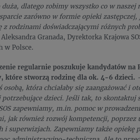
o duża, dlatego robimy wszystko co w naszej
sparcie zarówno w formie opieki zastępczej, 
ę z rodzinami doświadczającymi różnych pr
 Aleksandra Granada, Dyrektorka Krajowa SO
h w Polsce.
zenie regularnie poszukuje kandydatów na 
y, które stworzą rodzinę dla ok. 4-6 dzieci.
eś osobą, która chciałaby się zaangażować i ot
 potrzebujące dzieci. Jeśli tak, to skontaktuj 
SOS zapewniamy, m.in. pomoc w prowadzeni
i, jak również rozwój kompetencji, poprzez 
h i superwizjach. Zapewniamy także opiekę 
moc administracyjno-techniczną. Ale to prze