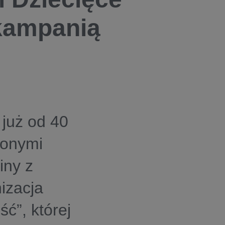
 kampanią
już od 40
conymi
iny z
izacja
ć”, której