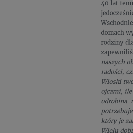
40 lat tem
jedocześni
Wschodniej
domach wyb
rodziny dl
zapewniliś
naszych ob
radości, c
Wioski two
ojcami, il
odrobina n
potrzebuje
który je z
Wielu dobr