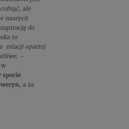
cofnąć, ale
 w naszych
nspiracją do
oska to
 relacji opartej
ożliwe.
–
 w
 spocie
Seweryn
, a za