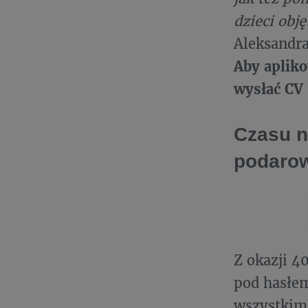
dzieci obj
Aleksandra
Aby aplik
wysłać CV
Czasu n
podaro
Z okazji 4
pod hasłem
wszystkim,