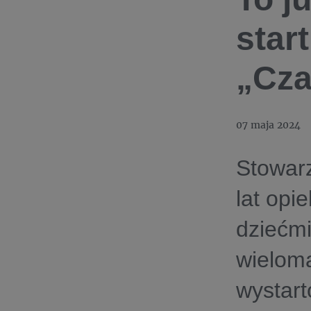
star
„Cza
07 maja 2024
Stowarz
lat opi
dziećmi
wieloma
wystart