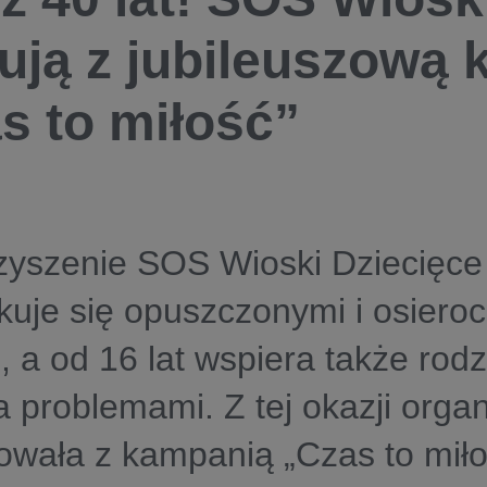
tują z jubileuszową
s to miłość”
yszenie SOS Wioski Dziecięce 
ekuje się opuszczonymi i osiero
, a od 16 lat wspiera także rodz
 problemami. Z tej okazji organ
owała z kampanią „Czas to miłoś