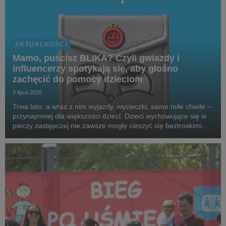
AKTUALNOŚCI
Mamo, puścisz BLIKA? Czyli gwiazdy i
influencerzy spotykają się, aby głośno
zachęcić do pomocy dzieciom
3 lipca 2026
Trwa lato, a wraz z nim wyjazdy, wycieczki, same miłe chwile –
przynajmniej dla większości dzieci. Dzieci wychowujące się w
pieczy zastępczej nie zawsze mogły cieszyć się beztroskimi
wakacjami czy kieszonkowymi. Aby wesprzeć podopiecznych
SOS Wiosek Dziecięcych, gwiazdy,...