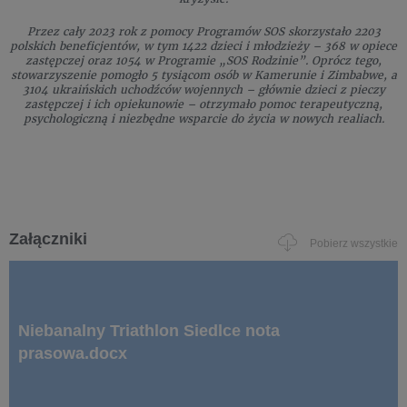
Przez cały 2023 rok z pomocy Programów SOS skorzystało 2203
polskich beneficjentów, w tym 1422 dzieci i młodzieży – 368 w opiece
zastępczej oraz 1054 w Programie „SOS Rodzinie”. Oprócz tego,
stowarzyszenie pomogło 5 tysiącom osób w Kamerunie i Zimbabwe, a
3104 ukraińskich uchodźców wojennych – głównie dzieci z pieczy
zastępczej i ich opiekunowie – otrzymało pomoc terapeutyczną,
psychologiczną i niezbędne wsparcie do życia w nowych realiach.
Załączniki
Pobierz wszystkie
Niebanalny Triathlon Siedlce nota
prasowa.docx