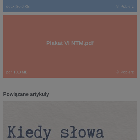
docx
|
80,6 KB
Pobierz
Plakat VI NTM.pdf
pdf
|
10,3 MB
Pobierz
Powiązane artykuły