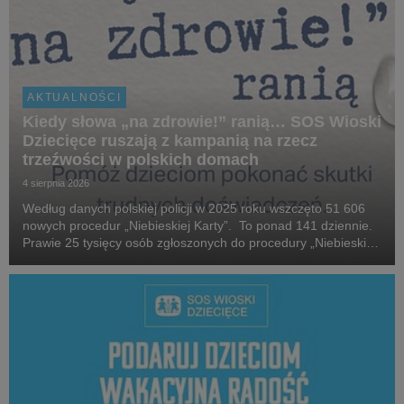
AKTUALNOŚCI
Kiedy słowa „na zdrowie!” ranią… SOS Wioski
Dziecięce ruszają z kampanią na rzecz
trzeźwości w polskich domach
4 sierpnia 2026
Według danych polskiej policji w 2025 roku wszczęto 51 606
nowych procedur „Niebieskiej Karty”. To ponad 141 dziennie.
Prawie 25 tysięcy osób zgłoszonych do procedury „Niebieskiej
Karty” w 2025 roku, które stosowały przemoc domową, była
pod wpływem alkoholu. W 2025 roku...