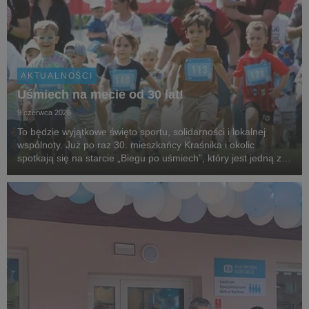
AKTUALNOŚCI
Uśmiech na mecie od 30 lat!
9 czerwca 2026
To będzie wyjątkowe święto sportu, solidarności i lokalnej
wspólnoty. Już po raz 30. mieszkańcy Kraśnika i okolic
spotkają się na starcie „Biegu po uśmiech”, który jest jedną z
najstarszych i najbardziej rozpoznawalnych inicjatyw
biegowych w regionie, organizowanej przez...