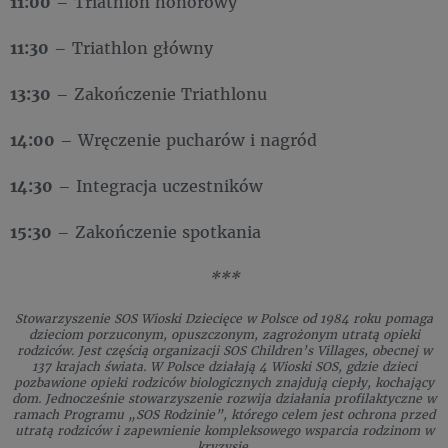
11:00
– Triathlon honorowy
11:30
– Triathlon główny
13:30
– Zakończenie Triathlonu
14:00
– Wręczenie pucharów i nagród
14:30
– Integracja uczestników
15:30
– Zakończenie spotkania
***
Stowarzyszenie SOS Wioski Dziecięce w Polsce od 1984 roku pomaga
dzieciom porzuconym, opuszczonym, zagrożonym utratą opieki
rodziców. Jest częścią organizacji SOS Children’s Villages, obecnej w
137 krajach świata. W Polsce działają 4 Wioski SOS, gdzie dzieci
pozbawione opieki rodziców biologicznych znajdują ciepły, kochający
dom. Jednocześnie stowarzyszenie rozwija działania profilaktyczne w
ramach Programu „SOS Rodzinie”, którego celem jest ochrona przed
utratą rodziców i zapewnienie kompleksowego wsparcia rodzinom w
kryzysie.