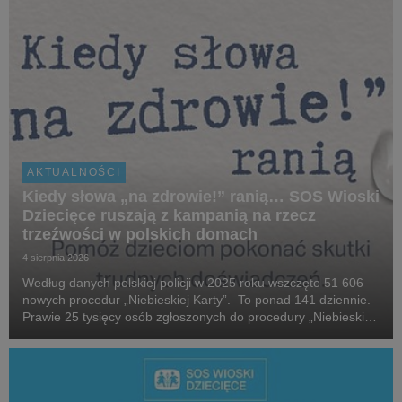
AKTUALNOŚCI
Kiedy słowa „na zdrowie!” ranią… SOS Wioski
Dziecięce ruszają z kampanią na rzecz
trzeźwości w polskich domach
4 sierpnia 2026
Według danych polskiej policji w 2025 roku wszczęto 51 606
nowych procedur „Niebieskiej Karty”. To ponad 141 dziennie.
Prawie 25 tysięcy osób zgłoszonych do procedury „Niebieskiej
Karty” w 2025 roku, które stosowały przemoc domową, była
pod wpływem alkoholu. W 2025 roku...