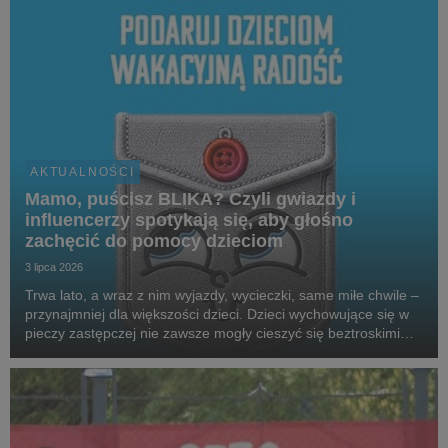
AKTUALNOŚCI
Mamo, puścisz BLIKA? Czyli gwiazdy i
influencerzy spotykają się, aby głośno
zachęcić do pomocy dzieciom
3 lipca 2026
Trwa lato, a wraz z nim wyjazdy, wycieczki, same miłe chwile –
przynajmniej dla większości dzieci. Dzieci wychowujące się w
pieczy zastępczej nie zawsze mogły cieszyć się beztroskimi
wakacjami czy kieszonkowymi. Aby wesprzeć podopiecznych
SOS Wiosek Dziecięcych, gwiazdy,...