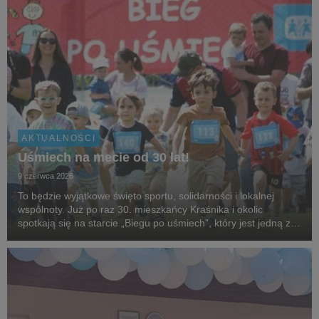
AKTUALNOŚCI
Uśmiech na mecie od 30 lat!
9 czerwca 2026
To będzie wyjątkowe święto sportu, solidarności i lokalnej
wspólnoty. Już po raz 30. mieszkańcy Kraśnika i okolic
spotkają się na starcie „Biegu po uśmiech”, który jest jedną z
najstarszych i najbardziej rozpoznawalnych inicjatyw
biegowych w regionie, organizowanej przez...