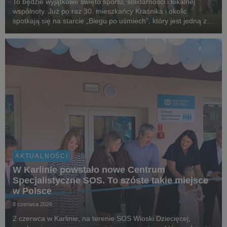
To będzie wyjątkowe święto sportu, solidarności i lokalnej
wspólnoty. Już po raz 30. mieszkańcy Kraśnika i okolic
spotkają się na starcie „Biegu po uśmiech”, który jest jedną z
najstarszych i najbardziej rozpoznawalnych inicjatyw
biegowych w regionie, organizowanej przez...
AKTUALNOŚCI
W Karlinie powstało nowe Centrum
Specjalistyczne SOS. To szóste takie miejsce
w Polsce
8 czerwca 2026
2 czerwca w Karlinie, na terenie SOS Wioski Dziecięcej,