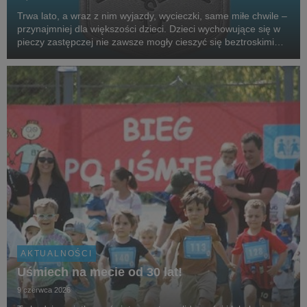
Trwa lato, a wraz z nim wyjazdy, wycieczki, same miłe chwile –
przynajmniej dla większości dzieci. Dzieci wychowujące się w
pieczy zastępczej nie zawsze mogły cieszyć się beztroskimi
wakacjami czy kieszonkowymi. Aby wesprzeć podopiecznych
SOS Wiosek Dziecięcych, gwiazdy,...
AKTUALNOŚCI
Uśmiech na mecie od 30 lat!
9 czerwca 2026