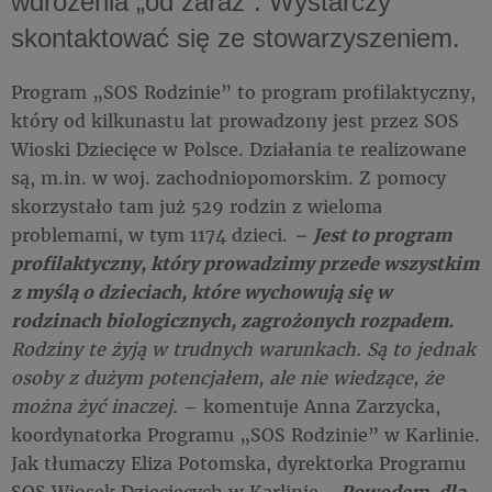
wdrożenia „od zaraz”. Wystarczy
skontaktować się ze stowarzyszeniem.
Program „SOS Rodzinie” to program profilaktyczny,
który od kilkunastu lat prowadzony jest przez SOS
Wioski Dziecięce w Polsce. Działania te realizowane
są, m.in. w woj. zachodniopomorskim. Z pomocy
skorzystało tam już 529 rodzin z wieloma
problemami, w tym 1174 dzieci.
–
Jest to program
profilaktyczny, który prowadzimy przede wszystkim
z myślą o dzieciach, które wychowują się w
rodzinach biologicznych, zagrożonych rozpadem.
Rodziny te żyją w trudnych warunkach. Są to jednak
osoby z dużym potencjałem, ale nie wiedzące, że
można żyć inaczej.
­– komentuje Anna Zarzycka,
koordynatorka Programu „SOS Rodzinie” w Karlinie.
Jak tłumaczy Eliza Potomska, dyrektorka Programu
SOS Wiosek Dziecięcych w Karlinie -
Powodem, dla