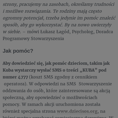
strony, pracujemy na zasobach, określamy trudności
i możliwe rozwiązania. Te rodziny mają często
ogromny potencjał, trzeba jedynie im pomóc znaleźć
sposób, aby go wykorzystać. By na nowo uwierzyły
w siebie.
– mówi Łukasz Łagód, Psycholog, Doradca
Programowy Stowarzyszenia
Jak pomóc?
Aby dowiedzieć się, jak pomóc dzieciom, takim jak
Kuba wystarczy wysłać SMS o treści „KUBA” pod
numer 4777
(koszt SMS zgodny z cennikiem
operatora). W odpowiedzi na SMS Stowarzyszenie
oddzwania do osób, które zainteresowane są akcją
społeczną, aby opowiedzieć o możliwościach
pomocy. W ramach akcji uruchomiona została
również specjalna strona
www.dziecisos.org
, na
której można przekazać comiesięczną darowiznę. W