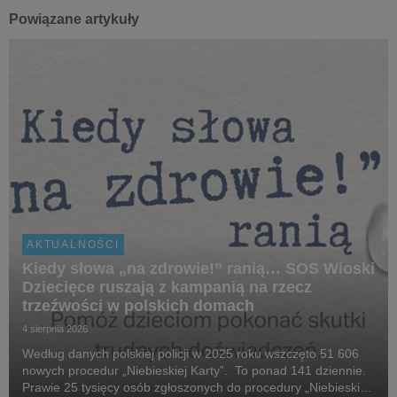
Powiązane artykuły
AKTUALNOŚCI
Kiedy słowa „na zdrowie!” ranią… SOS Wioski
Dziecięce ruszają z kampanią na rzecz
trzeźwości w polskich domach
4 sierpnia 2026
Według danych polskiej policji w 2025 roku wszczęto 51 606
nowych procedur „Niebieskiej Karty”. To ponad 141 dziennie.
Prawie 25 tysięcy osób zgłoszonych do procedury „Niebieskiej