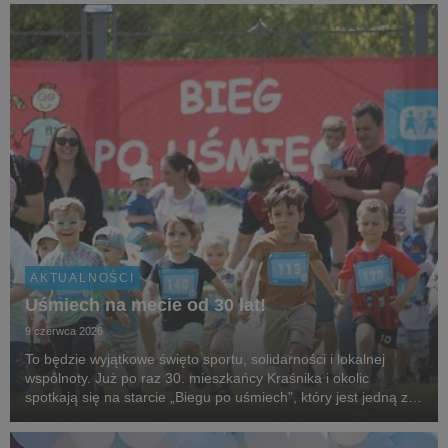
SOS Wiosek Dziecięcych, gwiazdy,...
AKTUALNOŚCI
Uśmiech na mecie od 30 lat!
9 czerwca 2026
To będzie wyjątkowe święto sportu, solidarności i lokalnej
wspólnoty. Już po raz 30. mieszkańcy Kraśnika i okolic
spotkają się na starcie „Biegu po uśmiech”, który jest jedną z
najstarszych i najbardziej rozpoznawalnych inicjatyw
biegowych w regionie, organizowanej przez...