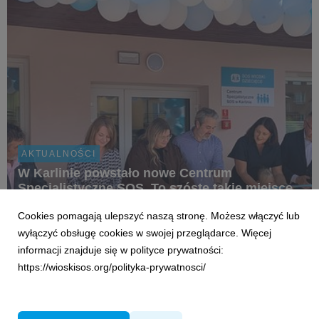
AKTUALNOŚCI
W Karlinie powstało nowe Centrum
Specjalistyczne SOS. To szóste takie miejsce
w Polsce
Cookies pomagają ulepszyć naszą stronę. Możesz włączyć lub
8 czerwca 2026
wyłączyć obsługę cookies w swojej przeglądarce. Więcej
2 czerwca w Karlinie, na terenie SOS Wioski Dziecięcej,
informacji znajduje się w polityce prywatności:
uruchomiono nowoczesne miejsce wsparcia, w którym dzieci i
https://wioskisos.org/polityka-prywatnosci/
młodzież będą mogły skorzystać z bezpłatnej, kompleksowej
pomocy terapeutycznej, psychologicznej i rehabilitacyjnej.
Nowe Centrum to odpowiedź na rosnące po...