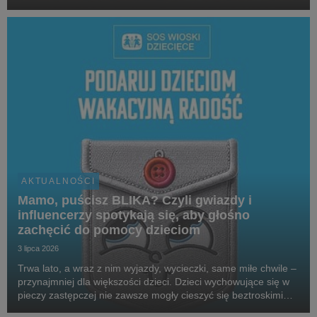
Karty” w 2025 roku, które stosowały przemoc domową, była
pod wpływem alkoholu. W 2025 roku...
AKTUALNOŚCI
Mamo, puścisz BLIKA? Czyli gwiazdy i
influencerzy spotykają się, aby głośno
zachęcić do pomocy dzieciom
3 lipca 2026
Trwa lato, a wraz z nim wyjazdy, wycieczki, same miłe chwile –
przynajmniej dla większości dzieci. Dzieci wychowujące się w
pieczy zastępczej nie zawsze mogły cieszyć się beztroskimi
wakacjami czy kieszonkowymi. Aby wesprzeć podopiecznych