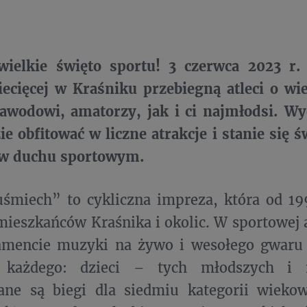
wielkie święto sportu! 3 czerwca 2023 r.
ecięcej w Kraśniku przebiegną atleci o wi
awodowi, amatorzy, jak i ci najmłodsi. Wy
ie obfitować w liczne atrakcje i stanie się 
i w duchu sportowym.
uśmiech” to cykliczna impreza, która od 1
ieszkańców Kraśnika i okolic. W sportowej 
mencie muzyki na żywo i wesołego gwaru 
 każdego: dzieci – tych młodszych i n
ane są biegi dla siedmiu kategorii wieko