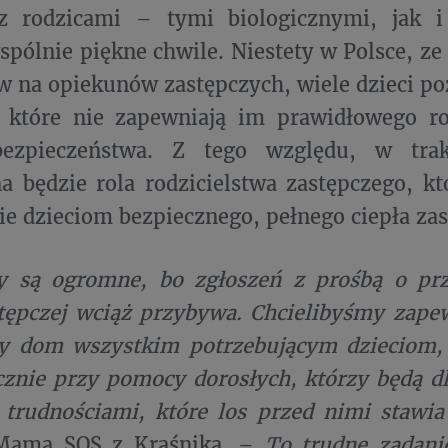
z rodzicami – tymi biologicznymi, jak 
spólnie piękne chwile. Niestety w Polsce, ze
 na opiekunów zastępczych, wiele dzieci po
, które nie zapewniają im prawidłowego ro
ezpieczeństwa. Z tego względu, w trak
a będzie rola rodzicielstwa zastępczego, kt
e dzieciom bezpiecznego, pełnego ciepła za
y są ogromne, bo zgłoszeń z prośbą o przy
tępczej wciąż przybywa. Chcielibyśmy zape
cy dom wszystkim potrzebującym dzieciom, 
znie przy pomocy dorosłych, którzy będą d
 trudnościami, które los przed nimi stawi
 Mama SOS z Kraśnika. –
To trudne zadanie