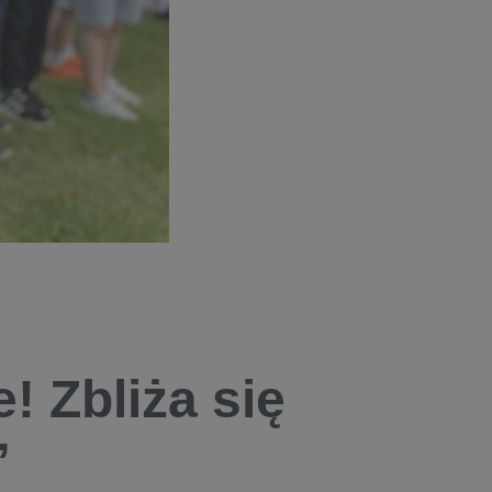
! Zbliża się
”