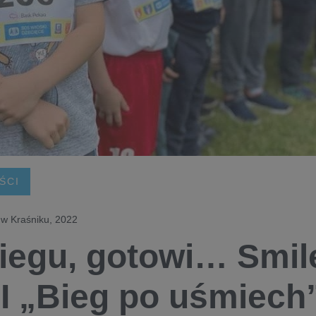
ŚCI
 w Kraśniku, 2022
iegu, gotowi… Smile
I „Bieg po uśmiech