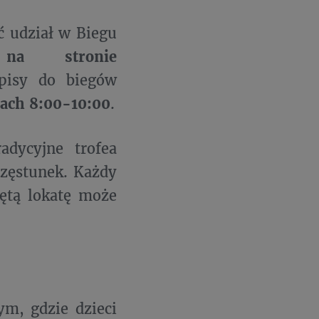
ć udział w Biegu
 na stronie
pisy do biegów
ach 8:00-10:00
.
adycyjne trofea
częstunek. Każdy
jętą lokatę może
m, gdzie dzieci