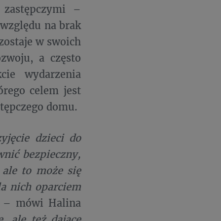
i zastępczymi –
 względu na brak
zostaje w swoich
zwoju, a często
cie wydarzenia
órego celem jest
stępczego domu.
jęcie dzieci do
wnić bezpieczny,
ale to może się
la nich oparciem
a
– mówi Halina
, ale też dające