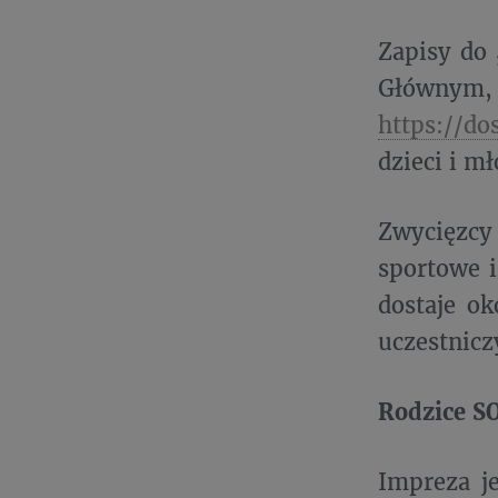
Zapisy do 
Główn
https://d
dzieci i m
Zwycięzcy
sportowe 
dostaje o
uczestnicz
Rodzice S
Impreza j