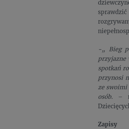
dziewczyn
sprawdzić
rozgrywa
niepełnos
-„ Bieg p
przyjazne 
spotkań ro
przynosi 
ze swoimi 
osób.
– m
Dziecięcyc
Zapisy