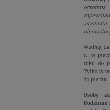
ogromną 
zapewnian
asystenta
niemożliw
Według dan
r., w piec
roku do pi
Tylko w w
do pieczy.
Osoby za
Rodzinne 