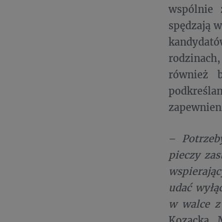
wspólnie 
spędzają w
kandydatów
rodzinach
również b
podkreślan
zapewnieni
–
Potrzeb
pieczy zas
wspierają
udać wyłąc
w walce z
Kozacka,