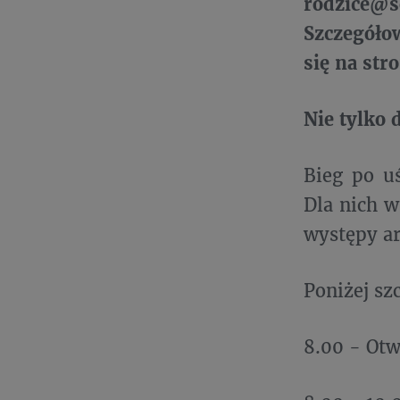
rodzice@s
Szczegóło
się na str
Nie tylko 
Bieg po uś
Dla nich w
występy ar
Poniżej sz
8.00 - Otw