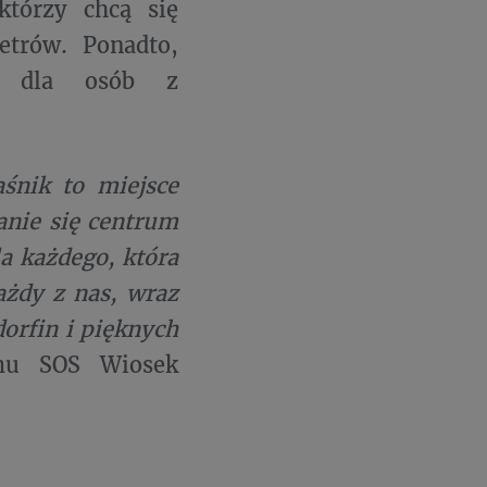
którzy chcą się
trów. Ponadto,
y” dla osób z
śnik to miejsce
anie się centrum
a każdego, która
ażdy z nas, wraz
orfin i pięknych
amu SOS Wiosek