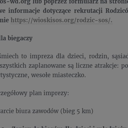
os-wd.org lub poprzez formularz na stroni
we informacje dotyczące rekrutacji Rodzic
onie
https://wioskisos.org/rodzic-sos/.
dla biegaczy
miech to impreza dla dzieci, rodzin, sąsiad
szystkich zaplanowane są liczne atrakcje: po
tystyczne, wesołe miasteczko.
czegółowy plan imprezy:
arcie biura zawodów (bieg 5 km)