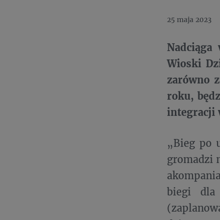
25 maja 2023
Nadciąga 
Wioski Dzi
zarówno z
roku, będz
integracj
„Bieg po 
gromadzi m
akompania
biegi dla
(zaplanow