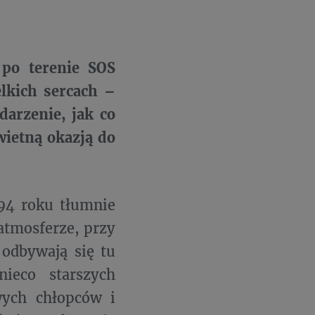
 po terenie SOS
elkich sercach –
darzenie, jak co
świetną okazją do
994 roku tłumnie
atmosferze, przy
odbywają się tu
ieco starszych
wych chłopców i