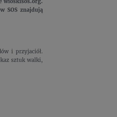
e wioskisos.org.
ów SOS znajdują
ów i przyjaciół.
kaz sztuk walki,