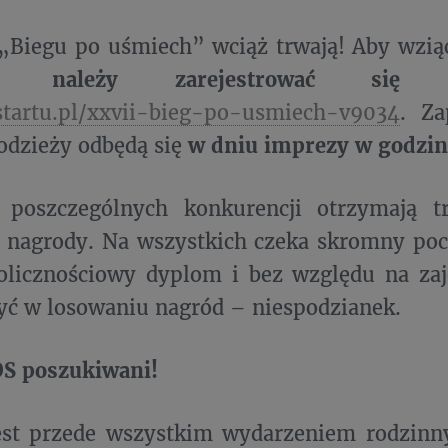
„Biegu po uśmiech” wciąż trwają! Aby wzią
ym,
należy zarejestrować się
ostartu.pl/xxvii-bieg-po-usmiech-v9034
. Za
łodzieży odbędą się
w dniu imprezy w godzin
 poszczególnych konkurencji otrzymają tr
i nagrody. Na wszystkich czeka skromny po
kolicznościowy dyplom i bez względu na za
yć w losowaniu nagród – niespodzianek.
OS poszukiwani!
est przede wszystkim wydarzeniem rodzinny