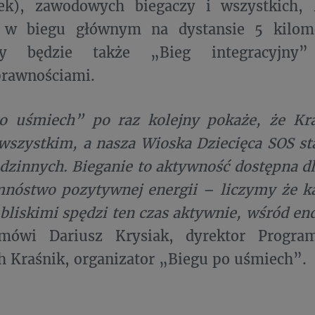
ek), zawodowych biegaczy i wszystkich, 
 w biegu głównym na dystansie 5 kilome
ny będzie także „Bieg integracyjn
prawnościami.
o uśmiech” po raz kolejny pokaże, że Kra
wszystkim, a nasza Wioska Dziecięca SOS st
dzinnych. Bieganie to aktywność dostępna dl
mnóstwo pozytywnej energii – liczymy że k
bliskimi spędzi ten czas aktywnie, wśród end
ówi Dariusz Krysiak, dyrektor Progr
h Kraśnik, organizator „Biegu po uśmiech”.