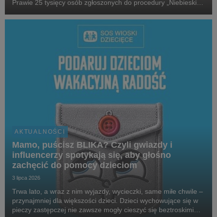
Prawie 25 tysięcy osób zgłoszonych do procedury „Niebieskiej
Karty” w 2025 roku, które stosowały przemoc domową, była
pod wpływem alkoholu. W 2025 roku...
AKTUALNOŚCI
Mamo, puścisz BLIKA? Czyli gwiazdy i
influencerzy spotykają się, aby głośno
zachęcić do pomocy dzieciom
3 lipca 2026
Trwa lato, a wraz z nim wyjazdy, wycieczki, same miłe chwile –
przynajmniej dla większości dzieci. Dzieci wychowujące się w
pieczy zastępczej nie zawsze mogły cieszyć się beztroskimi