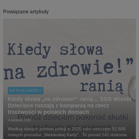
Powiązane artykuły
AKTUALNOŚCI
Kiedy słowa „na zdrowie!” ranią… SOS Wioski
Dziecięce ruszają z kampanią na rzecz
trzeźwości w polskich domach
4 sierpnia 2026
Według danych polskiej policji w 2025 roku wszczęto 51 606
nowych procedur „Niebieskiej Karty”. To ponad 141 dziennie.