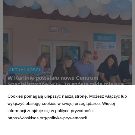
biegowych w regionie, organizowanej przez...
AKTUALNOŚCI
W Karlinie powstało nowe Centrum
Specjalistyczne SOS. To szóste takie miejsce
w Polsce
Cookies pomagają ulepszyć naszą stronę. Możesz włączyć lub
8 czerwca 2026
wyłączyć obsługę cookies w swojej przeglądarce. Więcej
2 czerwca w Karlinie, na terenie SOS Wioski Dziecięcej,
informacji znajduje się w polityce prywatności:
uruchomiono nowoczesne miejsce wsparcia, w którym dzieci i
https://wioskisos.org/polityka-prywatnosci/
młodzież będą mogły skorzystać z bezpłatnej, kompleksowej
pomocy terapeutycznej, psychologicznej i rehabilitacyjnej.
Nowe Centrum to odpowiedź na rosnące po...