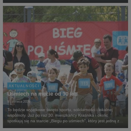
wakacjami czy kieszonkowymi. Aby wesprzeć podopiecznych
SOS Wiosek Dziecięcych, gwiazdy,...
AKTUALNOŚCI
Uśmiech na mecie od 30 lat!
9 czerwca 2026
To będzie wyjątkowe święto sportu, solidarności i lokalnej
wspólnoty. Już po raz 30. mieszkańcy Kraśnika i okolic
spotkają się na starcie „Biegu po uśmiech”, który jest jedną z
najstarszych i najbardziej rozpoznawalnych inicjatyw