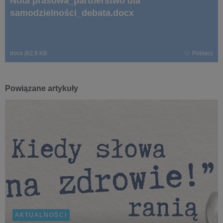
Nota prasowa_partnerstwo dla
samodzielności_debata.docx
docx
|
82,9 KB
Pobierz
Powiązane artykuły
AKTUALNOŚCI