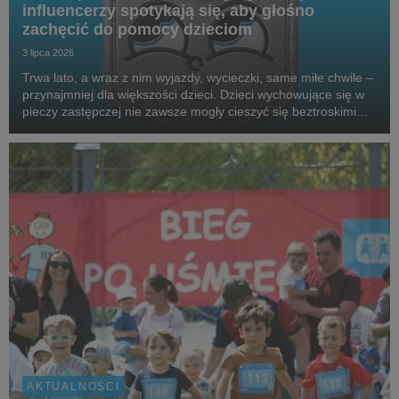
influencerzy spotykają się, aby głośno
zachęcić do pomocy dzieciom
3 lipca 2026
Trwa lato, a wraz z nim wyjazdy, wycieczki, same miłe chwile –
przynajmniej dla większości dzieci. Dzieci wychowujące się w
pieczy zastępczej nie zawsze mogły cieszyć się beztroskimi
wakacjami czy kieszonkowymi. Aby wesprzeć podopiecznych
SOS Wiosek Dziecięcych, gwiazdy,...
AKTUALNOŚCI