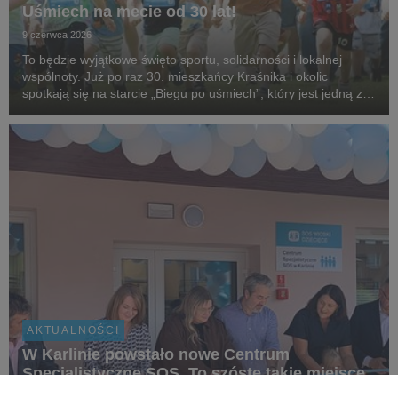
Uśmiech na mecie od 30 lat!
9 czerwca 2026
To będzie wyjątkowe święto sportu, solidarności i lokalnej
wspólnoty. Już po raz 30. mieszkańcy Kraśnika i okolic
spotkają się na starcie „Biegu po uśmiech”, który jest jedną z
najstarszych i najbardziej rozpoznawalnych inicjatyw
biegowych w regionie, organizowanej przez...
AKTUALNOŚCI
W Karlinie powstało nowe Centrum
Specjalistyczne SOS. To szóste takie miejsce
w Polsce