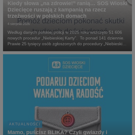
Kiedy słowa „na zdrowie!” ranią… SOS Wioski
Dziecięce ruszają z kampanią na rzecz
trzeźwości w polskich domach
4 sierpnia 2026
Według danych polskiej policji w 2025 roku wszczęto 51 606
nowych procedur „Niebieskiej Karty”. To ponad 141 dziennie.
Prawie 25 tysięcy osób zgłoszonych do procedury „Niebieskiej
Karty” w 2025 roku, które stosowały przemoc domową, była
pod wpływem alkoholu. W 2025 roku...
AKTUALNOŚCI
Mamo, puścisz BLIKA? Czyli gwiazdy i