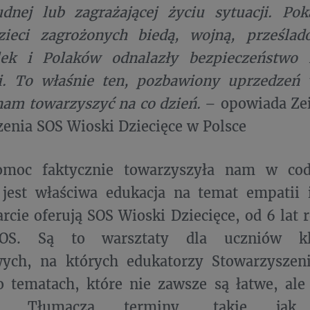
udnej lub zagrażającej życiu sytuacji. Po
dzieci zagrożonych biedą, wojną, prześlad
ek i Polaków odnalazły bezpieczeństwo
i. To właśnie ten, pozbawiony uprzedze
nam towarzyszyć na co dzień.
– opowiada Ze
enia SOS Wioski Dziecięce w Polsce
moc faktycznie towarzyszyła nam w cod
 jest właściwa edukacja na temat empatii 
rcie oferują SOS Wioski Dziecięce, od 6 lat r
SOS. Są to warsztaty dla uczniów k
ych, na których edukatorzy Stowarzyszen
o tematach, które nie zawsze są łatwe, al
ne. Tłumaczą terminy, takie jak r