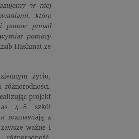
kazujemy w niej
owaniami, które
 i pomoc ponad
ń wymiar pomocy
inab Hashmat ze
ziennym życiu,
i różnorodności.
ealizując projekt
las 4-8 szkół
ia rozmawiają z
e zawsze ważne i
óżnorodność,