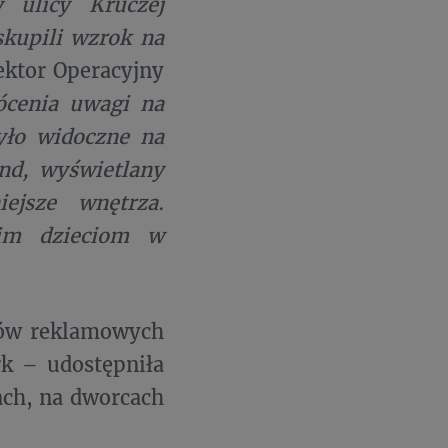
y ulicy Kruczej
skupili wzrok na
ktor Operacyjny
cenia uwagi na
yło widoczne na
und, wyświetlany
ejsze wnętrza.
kim dzieciom w
mów reklamowych
rk – udostępniła
ach, na dworcach