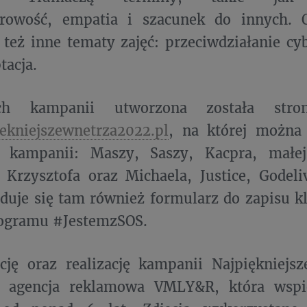
urowość, empatia i szacunek do innych. 
też inne tematy zajęć: przeciwdziałanie c
acja.
 kampanii utworzona została stron
ekniejszewnetrza2022.pl
, na której można 
 kampanii: Maszy, Saszy, Kacpra, małe
 Krzysztofa oraz Michaela, Justice, Godeli
jduje się tam również formularz do zapisu kl
ogramu #JestemzSOS.
cję oraz realizację kampanii Najpiękniejs
 agencja reklamowa VMLY&R, która wspi