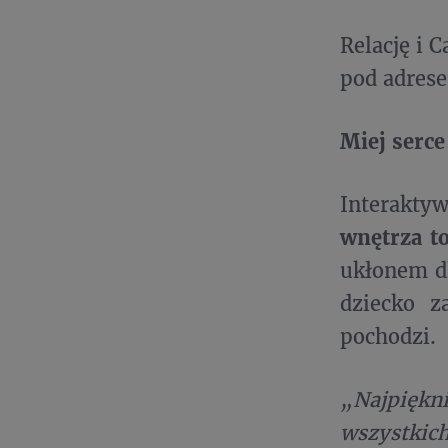
Relację i 
pod adre
Miej serce
Interaktyw
wnętrza to
ukłonem dl
dziecko z
pochodzi.
„Najpiękn
wszystkich