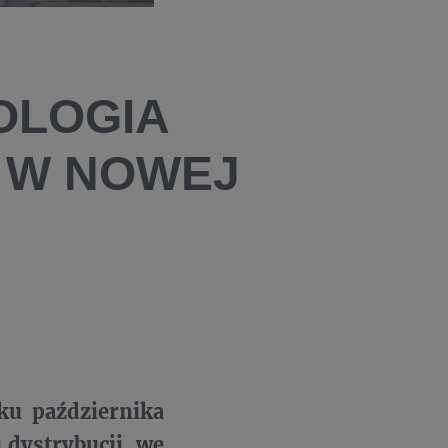
OLOGIA
 W NOWEJ
ku października
 dystrybucji, we