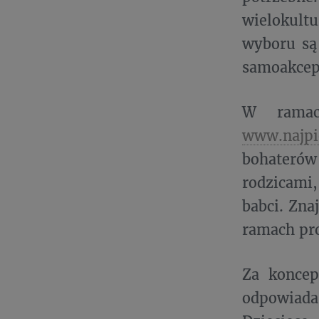
wielokult
wyboru są 
samoakcept
W ramach
www.najpi
bohaterów
rodzicami,
babci. Zna
ramach pr
Za koncep
odpowiada