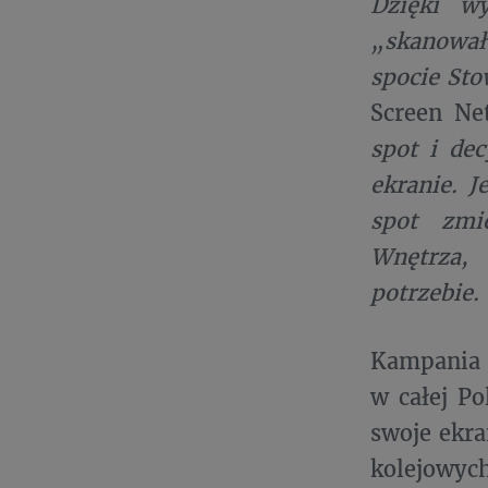
Dzięki wy
„skanował”
spocie Sto
Screen N
spot i de
ekranie. J
spot zmie
Wnętrza,
potrzebie.
Kampania 
w całej Po
swoje ekra
kolejowych