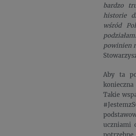
bardzo tr
historie 
wśród Pol
podziałam
powinien 
Stowarzysz
Aby ta po
konieczna
Takie wspa
#Jestemz
podstawow
uczniami 
potrzeb