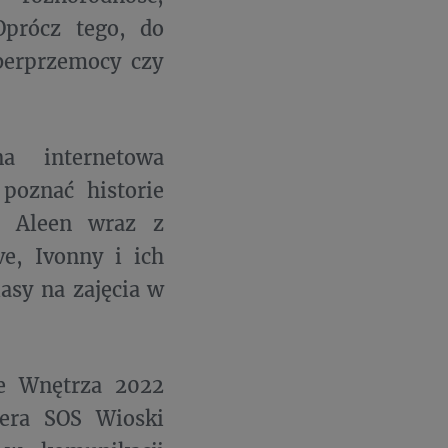
Oprócz tego, do
yberprzemocy czy
a internetowa
poznać historie
j Aleen wraz z
ve, Ivonny i ich
asy na zajęcia w
ze Wnętrza 2022
era SOS Wioski