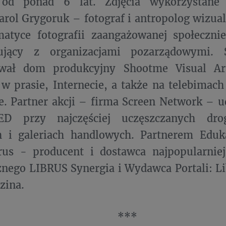
 od ponad 6 lat. Zdjęcia wykorzystane
rol Grygoruk – fotograf i antropolog wizual
matyce fotografii zaangażowanej społeczni
ujący z organizacjami pozarządowymi. S
wał dom produkcyjny Shootme Visual Art
 w prasie, Internecie, a także na telebima
ce. Partner akcji – firma Screen Network – u
ED przy najczęściej uczęszczanych dro
h i galeriach handlowych. Partnerem Eduk
rus - producent i dostawca najpopularniej
znego LIBRUS Synergia i Wydawca Portali: Li
zina.
***