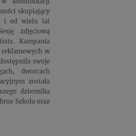
 w komunikacji
ności skupiający
e i od wielu lat
esję zdjęciową
ists. Kampania
ch reklamowych w
dostępniła swoje
gach, dworcach
acyjnym została
szego dziennika
brus Szkoła oraz