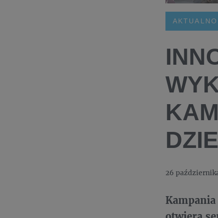
AKTUALNO
INN
WYK
KAM
DZI
26 październik
Kampania 
otwiera se