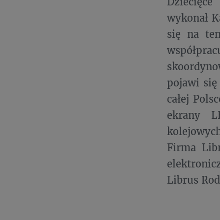
Dziecięce
wykonał Ka
się na te
współprac
skoordyno
pojawi się
całej Pols
ekrany L
kolejowyc
Firma Lib
elektronic
Librus Rod