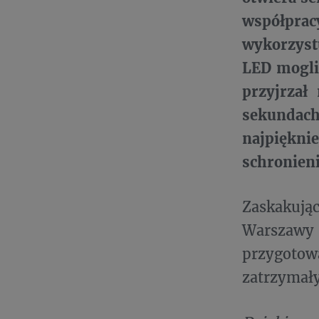
współprac
wykorzyst
LED mogli 
przyjrzał
sekundach
najpiękni
schronieni
Zaskakując
Warszawy 
przygotowa
zatrzymały