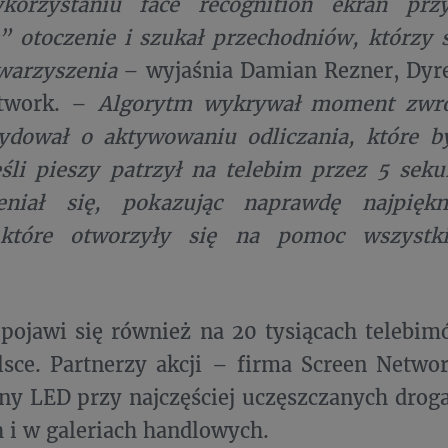
korzystaniu face recognition ekran prz
 otoczenie i szukał przechodniów, którzy 
warzyszenia
– wyjaśnia Damian Rezner, Dyre
etwork. –
Algorytm wykrywał moment zwró
cydował o aktywowaniu odliczania, które b
eśli pieszy patrzył na telebim przez 5 sek
niał się, pokazując naprawdę najpiękni
 które otworzyły się na pomoc wszyst
pojawi się również na 20 tysiącach telebi
lsce. Partnerzy akcji – firma Screen Netwo
ny LED przy najczęściej uczęszczanych drog
 i w galeriach handlowych.