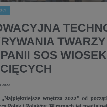
ŚCI
OWACYJNA TECHN
RYWANIA TWARZY
PANII SOS WIOSEK
ECIĘCYCH
a 2022
„Najpiękniejsze wnętrza 2022” od począt
rca Polek i Polaków. W ramach jej medialnej