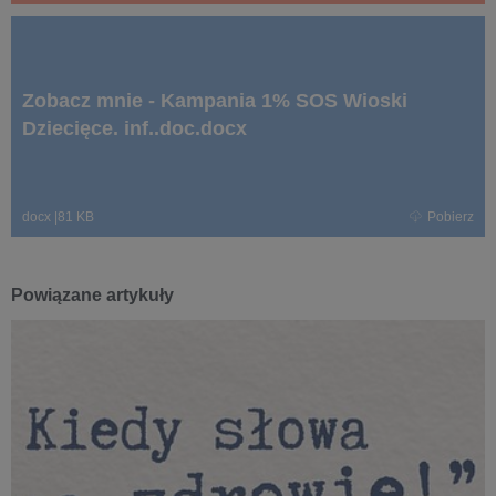
Zobacz mnie - Kampania 1% SOS Wioski
Dziecięce. inf..doc.docx
docx
|
81 KB
Pobierz
Powiązane artykuły