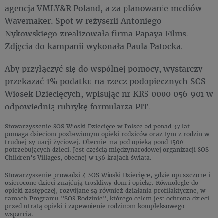
agencja VMLY&R Poland, a za planowanie mediów
Wavemaker. Spot w reżyserii Antoniego
Nykowskiego zrealizowała firma Papaya Films.
Zdjęcia do kampanii wykonała Paula Patocka.
Aby przyłączyć się do wspólnej pomocy, wystarczy
przekazać 1% podatku na rzecz podopiecznych SOS
Wiosek Dziecięcych, wpisując nr KRS 0000 056 901 w
odpowiednią rubrykę formularza PIT.
Stowarzyszenie SOS Wioski Dziecięce w Polsce od ponad 37 lat
pomaga dzieciom pozbawionym opieki rodziców oraz tym z rodzin w
trudnej sytuacji życiowej. Obecnie ma pod opieką pond 1500
potrzebujących dzieci. Jest częścią międzynarodowej organizacji SOS
Children’s Villages, obecnej w 136 krajach świata.
Stowarzyszenie prowadzi 4 SOS Wioski Dziecięce, gdzie opuszczone i
osierocone dzieci znajdują troskliwy dom i opiekę. Równolegle do
opieki zastępczej, rozwijane są również działania profilaktyczne, w
ramach Programu "SOS Rodzinie", którego celem jest ochrona dzieci
przed utratą opieki i zapewnienie rodzinom kompleksowego
wsparcia.