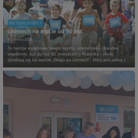
AKTUALNOŚCI
Uśmiech na mecie od 30 lat!
9 czerwca 2026
To będzie wyjątkowe święto sportu, solidarności i lokalnej
wspólnoty. Już po raz 30. mieszkańcy Kraśnika i okolic
spotkają się na starcie „Biegu po uśmiech”, który jest jedną z
najstarszych i najbardziej rozpoznawalnych inicjatyw
biegowych w regionie, organizowanej przez...