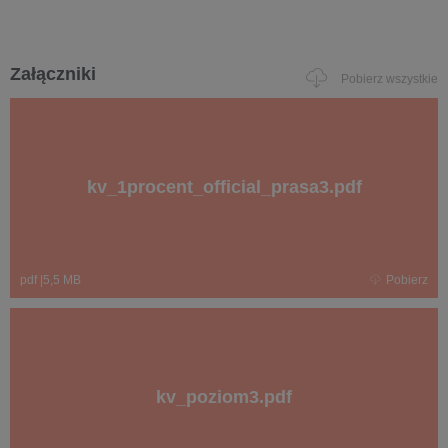
Załączniki
Pobierz wszystkie
kv_1procent_official_prasa3.pdf
pdf
|
5,5 MB
Pobierz
kv_poziom3.pdf