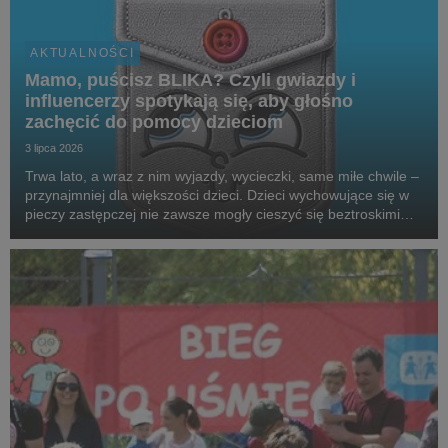
AKTUALNOŚCI
Mamo, puścisz BLIKA? Czyli gwiazdy i
influencerzy spotykają się, aby głośno
zachęcić do pomocy dzieciom
3 lipca 2026
Trwa lato, a wraz z nim wyjazdy, wycieczki, same miłe chwile –
przynajmniej dla większości dzieci. Dzieci wychowujące się w
pieczy zastępczej nie zawsze mogły cieszyć się beztroskimi
wakacjami czy kieszonkowymi. Aby wesprzeć podopiecznych
SOS Wiosek Dziecięcych, gwiazdy,...