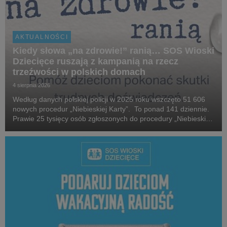
AKTUALNOŚCI
Kiedy słowa „na zdrowie!” ranią… SOS Wioski
Dziecięce ruszają z kampanią na rzecz
trzeźwości w polskich domach
4 sierpnia 2026
Według danych polskiej policji w 2025 roku wszczęto 51 606
nowych procedur „Niebieskiej Karty”. To ponad 141 dziennie.
Prawie 25 tysięcy osób zgłoszonych do procedury „Niebieskiej
Karty” w 2025 roku, które stosowały przemoc domową, była
pod wpływem alkoholu. W 2025 roku...